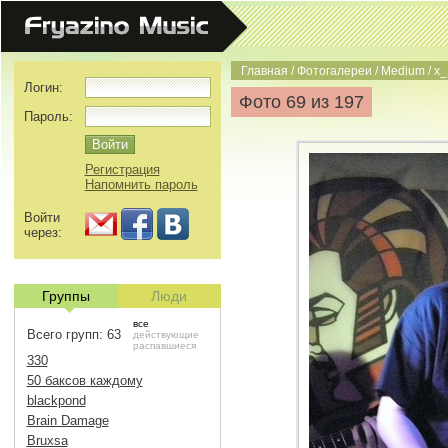
Главная
/
Фотогалереи
/
Medium
/
x_
Логин:
Фото 69 из 197
Пароль:
Регистрация
Напомнить пароль
Войти
через:
Группы
Люди
все
Всего групп: 63
действующие
распавшиеся
330
50 баксов каждому
blackpond
Brain Damage
Bruxsa