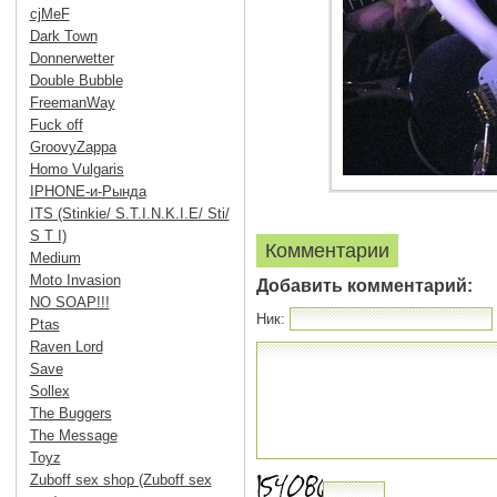
cjMeF
Dark Town
Donnerwetter
Double Bubble
FreemanWay
Fuck off
GroovyZappa
Homo Vulgaris
IPHONE-и-Рында
ITS (Stinkie/ S.T.I.N.K.I.E/ Sti/
S T I)
Комментарии
Medium
Moto Invasion
Добавить комментарий:
NO SOAP!!!
Ник:
Ptas
Raven Lord
Save
Sollex
The Buggers
The Message
Toyz
Zuboff sex shop (Zuboff sex