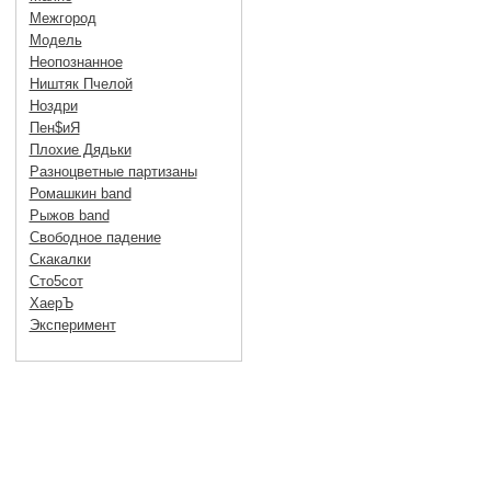
Межгород
Модель
Неопознанное
Ништяк Пчелой
Ноздри
Пен$иЯ
Плохие Дядьки
Разноцветные партизаны
Ромашкин band
Рыжов band
Свободное падение
Скакалки
Сто5сот
ХаерЪ
Эксперимент