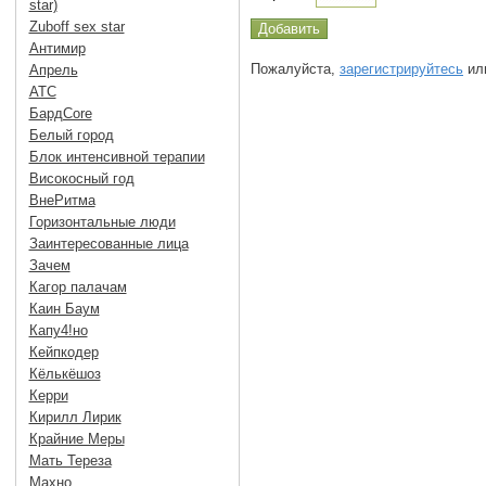
star)
Zuboff sex star
Антимир
Пожалуйста,
зарегистрируйтесь
или
Апрель
АТС
БардCore
Белый город
Блок интенсивной терапии
Високосный год
ВнеРитма
Горизонтальные люди
Заинтересованные лица
Зачем
Кагор палачам
Каин Баум
Капу4!но
Кейпкодер
Кёлькёшоз
Керри
Кирилл Лирик
Крайние Меры
Мать Тереза
Махно