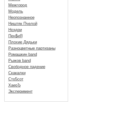
Межгород
Модель
Неопознанное
Ништяк Пчелой
Ноздри
Пен$иЯ
Плохие Дядьки
Разноцветные партизаны
Ромашкин band
Рыжов band
Свободное падение
Скакалки
Сто5сот
ХаерЪ
Эксперимент