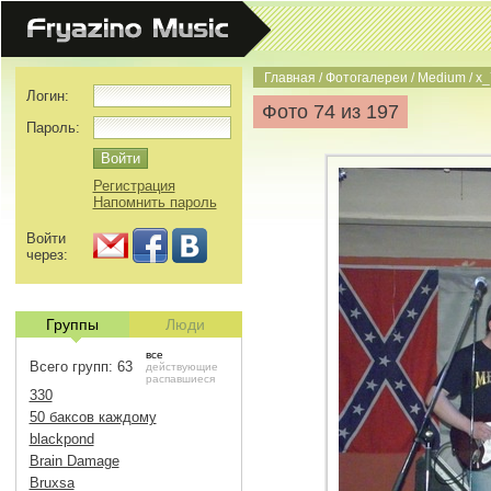
Главная
/
Фотогалереи
/
Medium
/
x_
Логин:
Фото 74 из 197
Пароль:
Регистрация
Напомнить пароль
Войти
через:
Группы
Люди
все
Всего групп: 63
действующие
распавшиеся
330
50 баксов каждому
blackpond
Brain Damage
Bruxsa