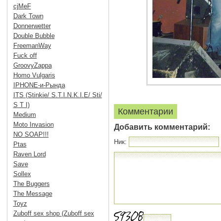
cjMeF
Dark Town
Donnerwetter
Double Bubble
FreemanWay
Fuck off
GroovyZappa
Homo Vulgaris
IPHONE-и-Рында
ITS (Stinkie/ S.T.I.N.K.I.E/ Sti/
S T I)
Комментарии
Medium
Moto Invasion
Добавить комментарий:
NO SOAP!!!
Ник:
Ptas
Raven Lord
Save
Sollex
The Buggers
The Message
Toyz
Zuboff sex shop (Zuboff sex