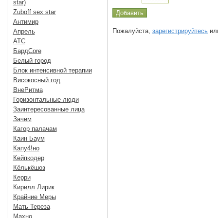
star)
Zuboff sex star
Антимир
Пожалуйста,
зарегистрируйтесь
или
Апрель
АТС
БардCore
Белый город
Блок интенсивной терапии
Високосный год
ВнеРитма
Горизонтальные люди
Заинтересованные лица
Зачем
Кагор палачам
Каин Баум
Капу4!но
Кейпкодер
Кёлькёшоз
Керри
Кирилл Лирик
Крайние Меры
Мать Тереза
Махно