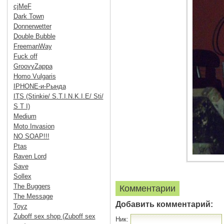
cjMeF
Dark Town
Donnerwetter
Double Bubble
FreemanWay
Fuck off
GroovyZappa
Homo Vulgaris
IPHONE-и-Рында
ITS (Stinkie/ S.T.I.N.K.I.E/ Sti/
S T I)
Medium
Moto Invasion
NO SOAP!!!
Ptas
Raven Lord
Save
Sollex
The Buggers
Комментарии
The Message
Добавить комментарий:
Toyz
Zuboff sex shop (Zuboff sex
Ник: