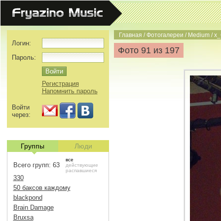
Главная
/
Фотогалереи
/
Medium
/
x_
Логин:
Фото 91 из 197
Пароль:
Регистрация
Напомнить пароль
Войти
через:
Группы
Люди
все
Всего групп: 63
действующие
распавшиеся
330
50 баксов каждому
blackpond
Brain Damage
Bruxsa