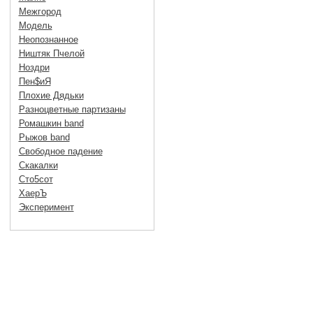
Межгород
Модель
Неопознанное
Ништяк Пчелой
Ноздри
Пен$иЯ
Плохие Дядьки
Разноцветные партизаны
Ромашкин band
Рыжов band
Свободное падение
Скакалки
Сто5сот
ХаерЪ
Эксперимент