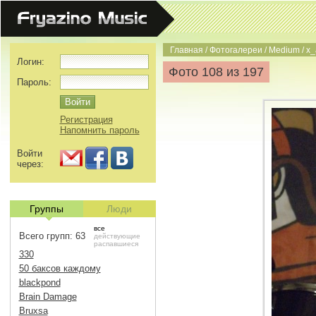
Главная
/
Фотогалереи
/
Medium
/
x_
Логин:
Фото 108 из 197
Пароль:
Регистрация
Напомнить пароль
Войти
через:
Группы
Люди
все
Всего групп: 63
действующие
распавшиеся
330
50 баксов каждому
blackpond
Brain Damage
Bruxsa