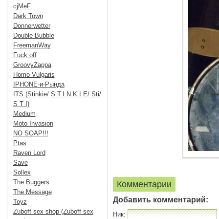
cjMeF
Dark Town
Donnerwetter
Double Bubble
FreemanWay
Fuck off
GroovyZappa
Homo Vulgaris
IPHONE-и-Рында
ITS (Stinkie/ S.T.I.N.K.I.E/ Sti/
S T I)
Medium
Moto Invasion
NO SOAP!!!
Ptas
Raven Lord
Save
Sollex
The Buggers
Комментарии
The Message
Добавить комментарий:
Toyz
Zuboff sex shop (Zuboff sex
Ник: