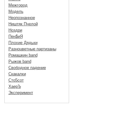
Межгород
Модель
Неопознанное
Ништяк Пчелой
Ноздри
Пен$иЯ
Плохие Дядьки
Разноцветные партизаны
Ромашкин band
Рыжов band
Свободное падение
Скакалки
Сто5сот
ХаерЪ
Эксперимент