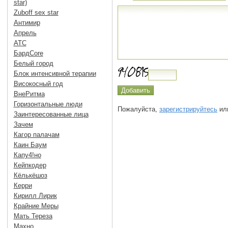
star)
Zuboff sex star
Антимир
Апрель
АТС
БардCore
Белый город
Блок интенсивной терапии
Високосный год
ВнеРитма
Горизонтальные люди
Пожалуйста,
зарегистрируйтесь
или
Заинтересованные лица
Зачем
Кагор палачам
Каин Баум
Капу4!но
Кейпкодер
Кёлькёшоз
Керри
Кирилл Лирик
Крайние Меры
Мать Тереза
Махно