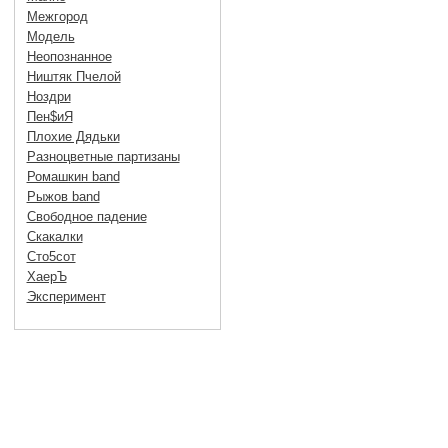
Межгород
Модель
Неопознанное
Ништяк Пчелой
Ноздри
Пен$иЯ
Плохие Дядьки
Разноцветные партизаны
Ромашкин band
Рыжов band
Свободное падение
Скакалки
Сто5сот
ХаерЪ
Эксперимент