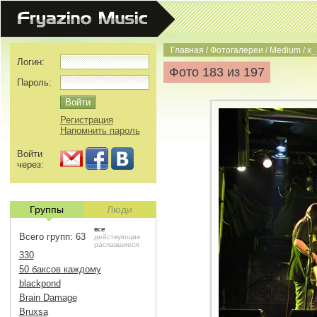
Главная
/
Фотогалереи
/
Medium
/
x_
Логин:
Фото 183 из 197
Пароль:
Регистрация
Напомнить пароль
Войти
через:
Группы
Люди
все
Всего групп: 63
действующие
распавшиеся
330
50 баксов каждому
blackpond
Brain Damage
Bruxsa