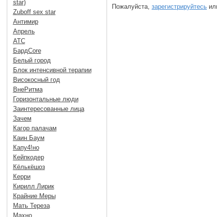
star)
Пожалуйста,
зарегистрируйтесь
или
Zuboff sex star
Антимир
Апрель
АТС
БардCore
Белый город
Блок интенсивной терапии
Високосный год
ВнеРитма
Горизонтальные люди
Заинтересованные лица
Зачем
Кагор палачам
Каин Баум
Капу4!но
Кейпкодер
Кёлькёшоз
Керри
Кирилл Лирик
Крайние Меры
Мать Тереза
Махно