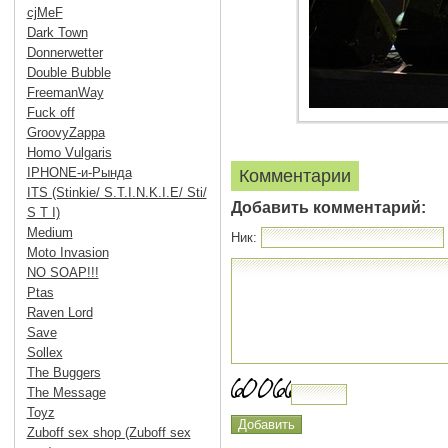
cjMeF
Dark Town
Donnerwetter
Double Bubble
FreemanWay
Fuck off
GroovyZappa
Homo Vulgaris
IPHONE-и-Рында
Комментарии
ITS (Stinkie/ S.T.I.N.K.I.E/ Sti/
Добавить комментарий:
S T I)
Medium
Ник:
Moto Invasion
NO SOAP!!!
Ptas
Raven Lord
Save
Sollex
The Buggers
The Message
Toyz
Zuboff sex shop (Zuboff sex