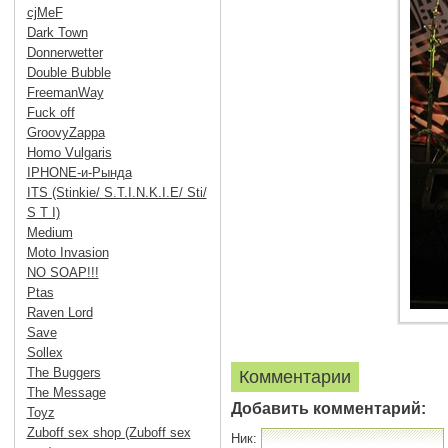
cjMeF
Dark Town
Donnerwetter
Double Bubble
FreemanWay
Fuck off
GroovyZappa
Homo Vulgaris
IPHONE-и-Рында
ITS (Stinkie/ S.T.I.N.K.I.E/ Sti/
S T I)
Medium
Moto Invasion
NO SOAP!!!
Ptas
Raven Lord
Save
Sollex
The Buggers
Комментарии
The Message
Добавить комментарий:
Toyz
Zuboff sex shop (Zuboff sex
Ник: