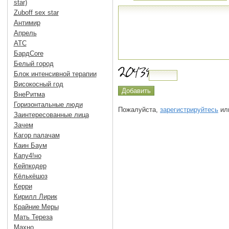
star)
Zuboff sex star
Антимир
Апрель
АТС
БардCore
Белый город
Блок интенсивной терапии
Високосный год
ВнеРитма
Горизонтальные люди
Пожалуйста,
зарегистрируйтесь
или
Заинтересованные лица
Зачем
Кагор палачам
Каин Баум
Капу4!но
Кейпкодер
Кёлькёшоз
Керри
Кирилл Лирик
Крайние Меры
Мать Тереза
Махно