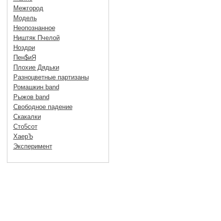
Межгород
Модель
Неопознанное
Ништяк Пчелой
Ноздри
Пен$иЯ
Плохие Дядьки
Разноцветные партизаны
Ромашкин band
Рыжов band
Свободное падение
Скакалки
Сто5сот
ХаерЪ
Эксперимент