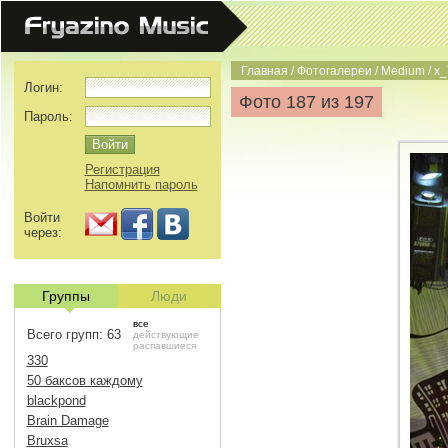
Главная
/
Фотогалереи
/
Medium
/
x_
Логин:
Фото 187 из 197
Пароль:
Регистрация
Напомнить пароль
Войти
через:
Группы
Люди
все
Всего групп: 63
действующие
распавшиеся
330
50 баксов каждому
blackpond
Brain Damage
Bruxsa