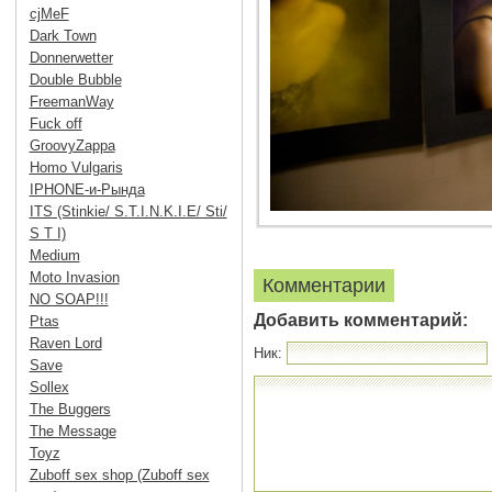
cjMeF
Dark Town
Donnerwetter
Double Bubble
FreemanWay
Fuck off
GroovyZappa
Homo Vulgaris
IPHONE-и-Рында
ITS (Stinkie/ S.T.I.N.K.I.E/ Sti/
S T I)
Medium
Moto Invasion
Комментарии
NO SOAP!!!
Добавить комментарий:
Ptas
Raven Lord
Ник:
Save
Sollex
The Buggers
The Message
Toyz
Zuboff sex shop (Zuboff sex