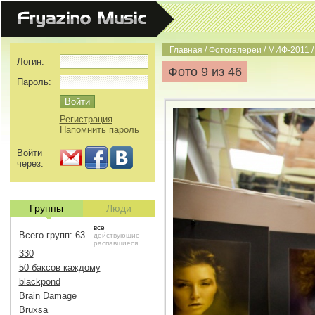
Главная
/
Фотогалереи
/
МИФ-2011
Логин:
Фото 9 из 46
Пароль:
Регистрация
Напомнить пароль
Войти
через:
Группы
Люди
все
Всего групп: 63
действующие
распавшиеся
330
50 баксов каждому
blackpond
Brain Damage
Bruxsa