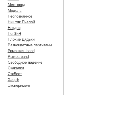
Межгород
Модель
Неопознанное
Ништяк Пчелой
Ноздри
Пен$иЯ
Плохие Дядьки
Разноцветные партизаны
Ромашкин band
Рыжов band
Свободное падение
Скакалки
Сто5сот
ХаерЪ
Эксперимент