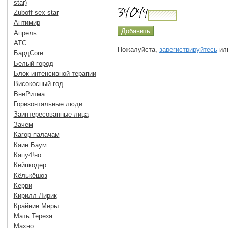
star)
Zuboff sex star
Антимир
Апрель
АТС
Пожалуйста,
зарегистрируйтесь
или
БардCore
Белый город
Блок интенсивной терапии
Високосный год
ВнеРитма
Горизонтальные люди
Заинтересованные лица
Зачем
Кагор палачам
Каин Баум
Капу4!но
Кейпкодер
Кёлькёшоз
Керри
Кирилл Лирик
Крайние Меры
Мать Тереза
Махно