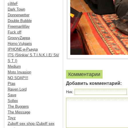
cjMeF
Dark Town
Donnerwetter
Double Bubble
FreemanWay
Fuck off
GroovyZappa
Homo Vulgaris
IPHONE-и-Рында
ITS (Stinkie/ S.T.I.N.K.I.E/ Sti/
S T I)
Medium
Moto Invasion
Комментарии
NO SOAP!!!
Добавить комментарий:
Ptas
Raven Lord
Ник:
Save
Sollex
The Buggers
The Message
Toyz
Zuboff sex shop (Zuboff sex