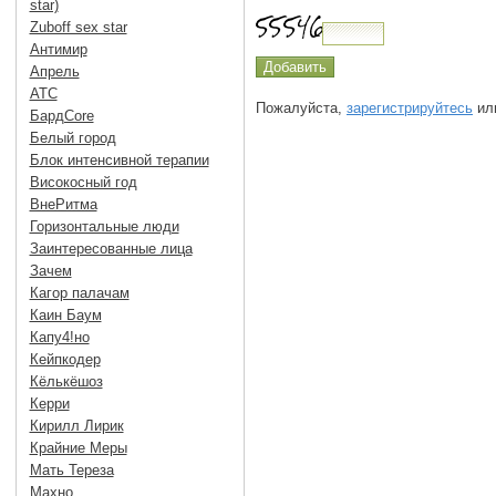
star)
Zuboff sex star
Антимир
Апрель
АТС
Пожалуйста,
зарегистрируйтесь
или
БардCore
Белый город
Блок интенсивной терапии
Високосный год
ВнеРитма
Горизонтальные люди
Заинтересованные лица
Зачем
Кагор палачам
Каин Баум
Капу4!но
Кейпкодер
Кёлькёшоз
Керри
Кирилл Лирик
Крайние Меры
Мать Тереза
Махно