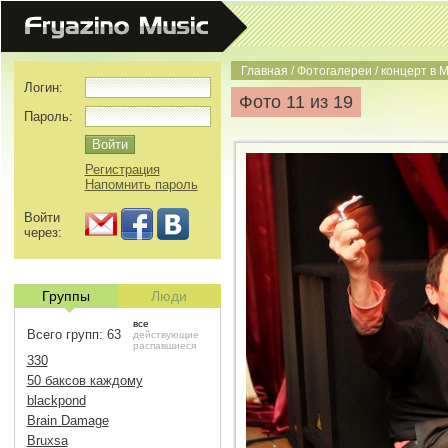
Главная
/
Фотогалереи
/
концерт в 
Логин:
Фото 11 из 19
Пароль:
Регистрация
Напомнить пароль
Войти
через:
Группы
Люди
все
Всего групп: 63
действующие
распавшиеся
330
50 баксов каждому
blackpond
Brain Damage
Bruxsa