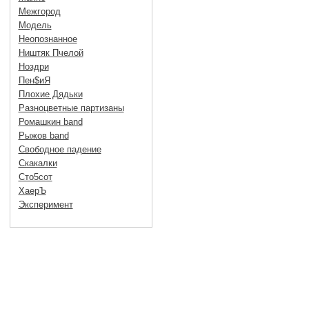
Межгород
Модель
Неопознанное
Ништяк Пчелой
Ноздри
Пен$иЯ
Плохие Дядьки
Разноцветные партизаны
Ромашкин band
Рыжов band
Свободное падение
Скакалки
Сто5сот
ХаерЪ
Эксперимент