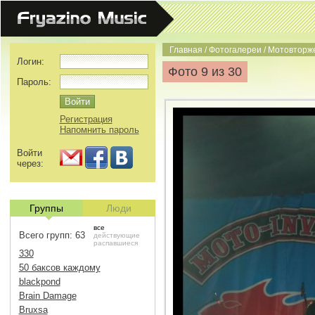
Главная
/
Фотогалереи
/
Мотовторже
Логин:
Фото 9 из 30
Пароль:
Регистрация
Напомнить пароль
Войти
через:
Группы
Люди
все
Всего групп: 63
действующие
распавшиеся
330
50 баксов каждому
blackpond
Brain Damage
Bruxsa