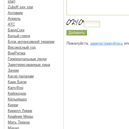
star)
Zuboff sex star
Антимир
Апрель
АТС
БардCore
Белый город
Блок интенсивной терапии
Пожалуйста,
зарегистрируйтесь
или
Високосный год
ВнеРитма
Горизонтальные люди
Заинтересованные лица
Зачем
Кагор палачам
Каин Баум
Капу4!но
Кейпкодер
Кёлькёшоз
Керри
Кирилл Лирик
Крайние Меры
Мать Тереза
Махно