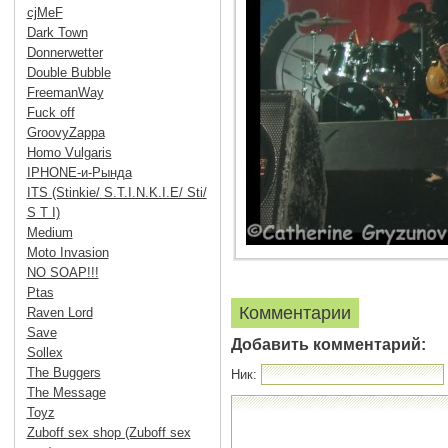
cjMeF
Dark Town
Donnerwetter
Double Bubble
FreemanWay
Fuck off
GroovyZappa
Homo Vulgaris
IPHONE-и-Рында
ITS (Stinkie/ S.T.I.N.K.I.E/ Sti/
S T I)
Medium
Moto Invasion
NO SOAP!!!
Ptas
Комментарии
Raven Lord
Save
Добавить комментарий:
Sollex
The Buggers
Ник:
The Message
Toyz
Zuboff sex shop (Zuboff sex