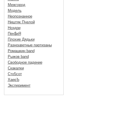
Межгород
Модель
Неопознанное
Ништяк Пчелой
Ноздри
Пен$иЯ
Плохие Дядьки
Разноцветные партизаны
Ромашкин band
Рыжов band
Свободное падение
Скакалки
Сто5сот
ХаерЪ
Эксперимент