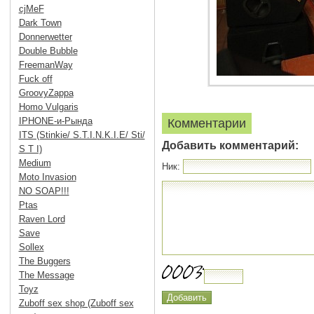
cjMeF
Dark Town
Donnerwetter
Double Bubble
FreemanWay
Fuck off
GroovyZappa
Homo Vulgaris
IPHONE-и-Рында
Комментарии
ITS (Stinkie/ S.T.I.N.K.I.E/ Sti/
Добавить комментарий:
S T I)
Medium
Ник:
Moto Invasion
NO SOAP!!!
Ptas
Raven Lord
Save
Sollex
The Buggers
The Message
Toyz
Zuboff sex shop (Zuboff sex