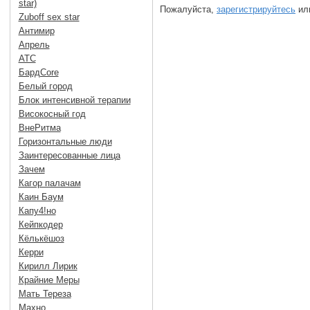
star)
Пожалуйста,
зарегистрируйтесь
или
Zuboff sex star
Антимир
Апрель
АТС
БардCore
Белый город
Блок интенсивной терапии
Високосный год
ВнеРитма
Горизонтальные люди
Заинтересованные лица
Зачем
Кагор палачам
Каин Баум
Капу4!но
Кейпкодер
Кёлькёшоз
Керри
Кирилл Лирик
Крайние Меры
Мать Тереза
Махно