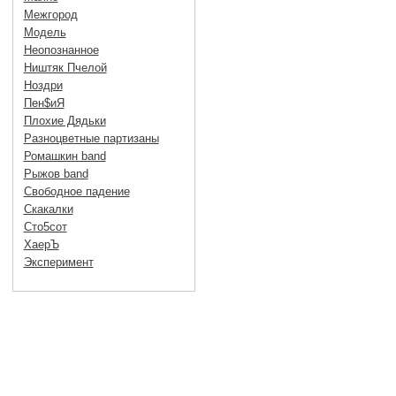
Межгород
Модель
Неопознанное
Ништяк Пчелой
Ноздри
Пен$иЯ
Плохие Дядьки
Разноцветные партизаны
Ромашкин band
Рыжов band
Свободное падение
Скакалки
Сто5сот
ХаерЪ
Эксперимент