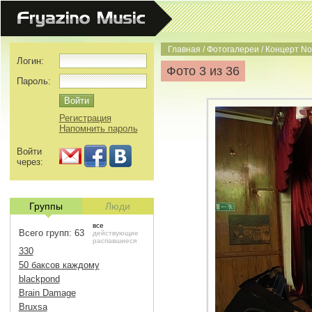
Главная
/
Фотогалереи
/
Концерт No
Логин:
Фото 3 из 36
Пароль:
Регистрация
Напомнить пароль
Войти
через:
Группы
Люди
все
Всего групп: 63
действующие
распавшиеся
330
50 баксов каждому
blackpond
Brain Damage
Bruxsa