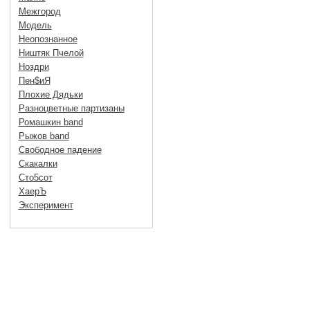
Межгород
Модель
Неопознанное
Ништяк Пчелой
Ноздри
Пен$иЯ
Плохие Дядьки
Разноцветные партизаны
Ромашкин band
Рыжов band
Свободное падение
Скакалки
Сто5сот
ХаерЪ
Эксперимент