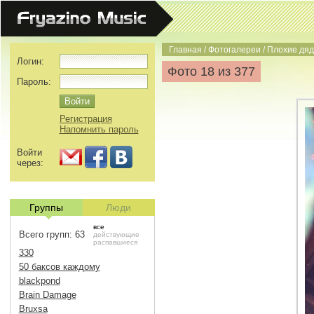
Главная
/
Фотогалереи
/
Плохие дяд
Логин:
Фото 18 из 377
Пароль:
Регистрация
Напомнить пароль
Войти
через:
Группы
Люди
все
Всего групп: 63
действующие
распавшиеся
330
50 баксов каждому
blackpond
Brain Damage
Bruxsa