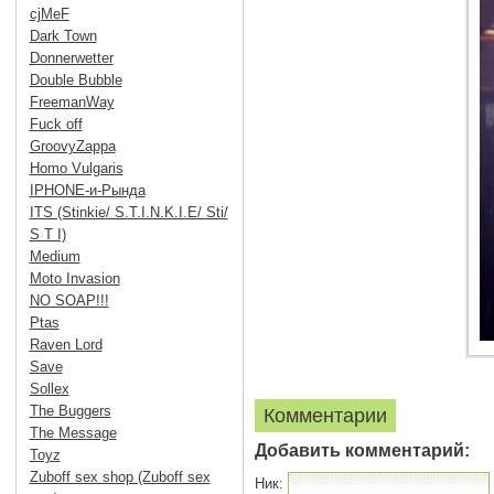
cjMeF
Dark Town
Donnerwetter
Double Bubble
FreemanWay
Fuck off
GroovyZappa
Homo Vulgaris
IPHONE-и-Рында
ITS (Stinkie/ S.T.I.N.K.I.E/ Sti/
S T I)
Medium
Moto Invasion
NO SOAP!!!
Ptas
Raven Lord
Save
Sollex
The Buggers
Комментарии
The Message
Добавить комментарий:
Toyz
Zuboff sex shop (Zuboff sex
Ник: