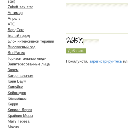
star)
Zuboff sex star
Антимир
Апрель
АТС
БардCore
Белый город
Блок интенсивной терапии
Високосный год
ВнеРитма
Горизонтальные люди
Пожалуйста,
зарегистрируйтесь
или
Заинтересованные лица
Зачем
Кагор палачам
Каин Баум
Капу4!но
Кейпкодер
Кёлькёшоз
Керри
Кирилл Лирик
Крайние Меры
Мать Тереза
Махно