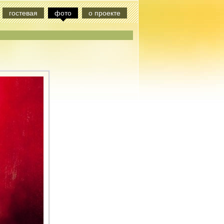
гостевая
фото
о проекте