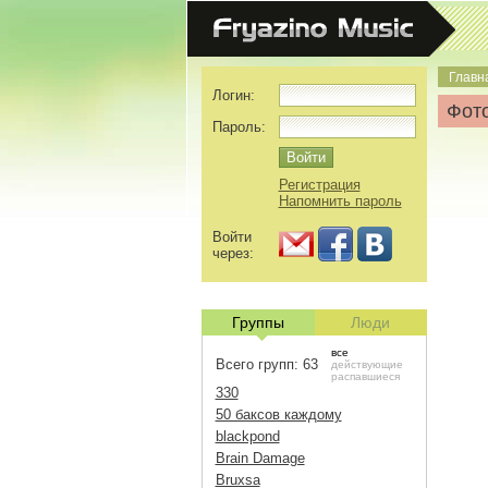
Главн
Логин:
Фото
Пароль:
Регистрация
Напомнить пароль
Войти
через:
Группы
Люди
все
Всего групп: 63
действующие
распавшиеся
330
50 баксов каждому
blackpond
Brain Damage
Bruxsa