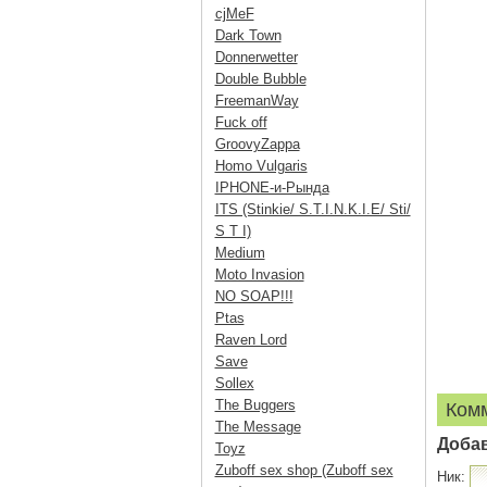
cjMeF
Dark Town
Donnerwetter
Double Bubble
FreemanWay
Fuck off
GroovyZappa
Homo Vulgaris
IPHONE-и-Рында
ITS (Stinkie/ S.T.I.N.K.I.E/ Sti/
S T I)
Medium
Moto Invasion
NO SOAP!!!
Ptas
Raven Lord
Save
Sollex
The Buggers
Ком
The Message
Доба
Toyz
Zuboff sex shop (Zuboff sex
Ник: