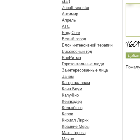
star)
Zuboff sex star
Антимир
Апрель
АТС
БардCore
Белый город
Блок интенсивной терапии
Високосный год
ВнеРитма
Горизонтальные люди
Пожалу
Заинтересованные лица
Зачем
Кагор палачам
Каин Баум
Капу4!но
Кейпкодер
Кёлькёшоз
Керри
Кирилл Лирик
Крайние Меры
Мать Тереза
Махно