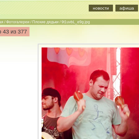
новости
афиша
ая
/
Фотогалереи
/
Плохие дядьки
/
9t1uvbL_e9g.jpg
 43 из 377