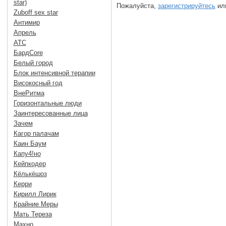
star)
Пожалуйста,
зарегистрируйтесь
или
Zuboff sex star
Антимир
Апрель
АТС
БардCore
Белый город
Блок интенсивной терапии
Високосный год
ВнеРитма
Горизонтальные люди
Заинтересованные лица
Зачем
Кагор палачам
Каин Баум
Капу4!но
Кейпкодер
Кёлькёшоз
Керри
Кирилл Лирик
Крайние Меры
Мать Тереза
Махно