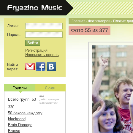
Главная
/
Фотогалереи
/
Плохие дяд
Логин:
Фото 55 из 377
Пароль:
Регистрация
Напомнить пароль
Войти
через:
Группы
Люди
все
Всего групп: 63
действующие
распавшиеся
330
50 баксов каждому
blackpond
Brain Damage
Bruxsa