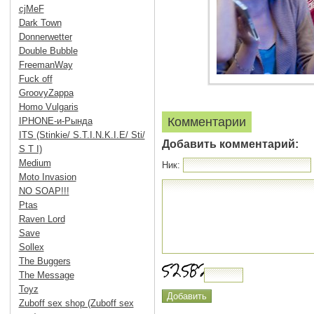
cjMeF
Dark Town
Donnerwetter
Double Bubble
FreemanWay
Fuck off
GroovyZappa
Homo Vulgaris
Комментарии
IPHONE-и-Рында
ITS (Stinkie/ S.T.I.N.K.I.E/ Sti/
Добавить комментарий:
S T I)
Medium
Ник:
Moto Invasion
NO SOAP!!!
Ptas
Raven Lord
Save
Sollex
The Buggers
The Message
Toyz
Zuboff sex shop (Zuboff sex