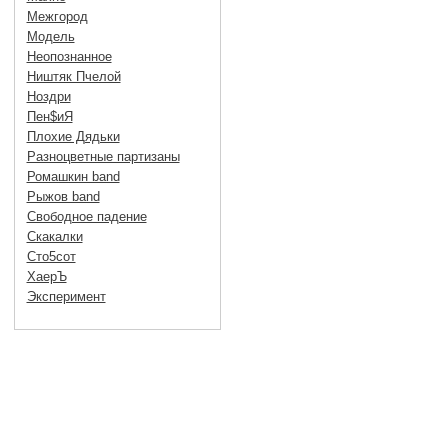
Межгород
Модель
Неопознанное
Ништяк Пчелой
Ноздри
Пен$иЯ
Плохие Дядьки
Разноцветные партизаны
Ромашкин band
Рыжов band
Свободное падение
Скакалки
Сто5сот
ХаерЪ
Эксперимент