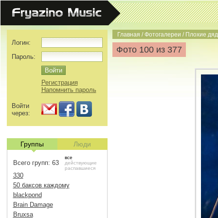
Главная
/
Фотогалереи
/
Плохие дяд
Логин:
Фото 100 из 377
Пароль:
Регистрация
Напомнить пароль
Войти
через:
Группы
Люди
все
Всего групп: 63
действующие
распавшиеся
330
50 баксов каждому
blackpond
Brain Damage
Bruxsa