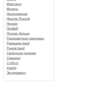
Межгород
Модель
Неопознанное
Ништяк Пчелой
Ноздри
Пен$иЯ
Плохие Дядьки
Разноцветные партизаны
Ромашкин band
Рыжов band
Свободное падение
Скакалки
Сто5сот
ХаерЪ
Эксперимент