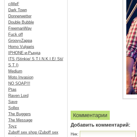
cjMeF
Dark Town
Donnerwetter
Double Bubble
FreemanWay
Fuck off
GroovyZappa
Homo Vulgaris
IPHONE-и-Рында
ITS (Stinkie/ S.T.I.N.K.I.E/ Sti/
S T I)
Medium
Moto Invasion
NO SOAP!!!
Ptas
Raven Lord
Save
Sollex
The Buggers
Комментарии
The Message
Добавить комментарий:
Toyz
Zuboff sex shop (Zuboff sex
Ник: