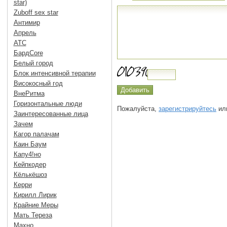
star)
Zuboff sex star
Антимир
Апрель
АТС
БардCore
Белый город
Блок интенсивной терапии
Високосный год
ВнеРитма
Горизонтальные люди
Пожалуйста,
зарегистрируйтесь
или
Заинтересованные лица
Зачем
Кагор палачам
Каин Баум
Капу4!но
Кейпкодер
Кёлькёшоз
Керри
Кирилл Лирик
Крайние Меры
Мать Тереза
Махно