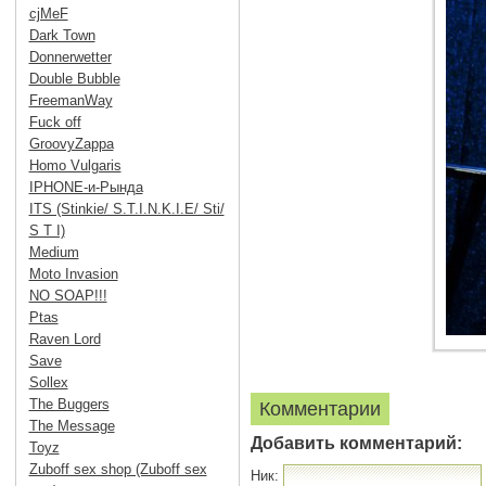
cjMeF
Dark Town
Donnerwetter
Double Bubble
FreemanWay
Fuck off
GroovyZappa
Homo Vulgaris
IPHONE-и-Рында
ITS (Stinkie/ S.T.I.N.K.I.E/ Sti/
S T I)
Medium
Moto Invasion
NO SOAP!!!
Ptas
Raven Lord
Save
Sollex
The Buggers
Комментарии
The Message
Добавить комментарий:
Toyz
Zuboff sex shop (Zuboff sex
Ник: