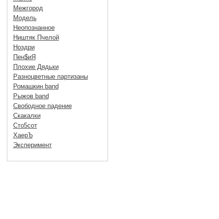
Межгород
Модель
Неопознанное
Ништяк Пчелой
Ноздри
Пен$иЯ
Плохие Дядьки
Разноцветные партизаны
Ромашкин band
Рыжов band
Свободное падение
Скакалки
Сто5сот
ХаерЪ
Эксперимент