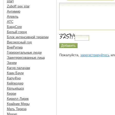
star)
Zuboff sex star
Антимир
Апрель
АТС
БардCore
Белый город
Блок интенсивной терапии
Високосный год
ВнеРитма
Горизонтальные люди
Пожалуйста,
зарегистрируйтесь
или
Заинтересованные лица
Зачем
Кагор палачам
Каин Баум
Капу4!но
Кейпкодер
Кёлькёшоз
Керри
Кирилл Лирик
Крайние Меры
Мать Тереза
Махно