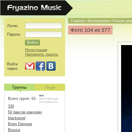
Главная
/
Фотогалереи
/
Плохие дяд
Логин:
Фото 104 из 377
Пароль:
Регистрация
Напомнить пароль
Войти
через:
Группы
Люди
все
Всего групп: 63
действующие
распавшиеся
330
50 баксов каждому
blackpond
Brain Damage
Bruxsa