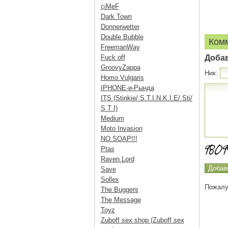
cjMeF
Dark Town
Donnerwetter
Double Bubble
Ком
FreemanWay
Fuck off
Доба
GroovyZappa
Ник:
Homo Vulgaris
IPHONE-и-Рында
ITS (Stinkie/ S.T.I.N.K.I.E/ Sti/
S T I)
Medium
Moto Invasion
NO SOAP!!!
Ptas
Raven Lord
Save
Sollex
Пожалу
The Buggers
The Message
Toyz
Zuboff sex shop (Zuboff sex