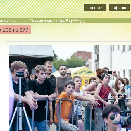
новости
афиша
ая
/
Фотогалереи
/
Плохие дядьки
/
Ir0aJFnq4OM.jpg
 108 из 377