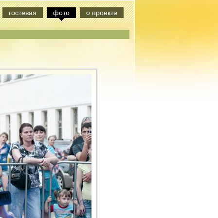
гостевая
фото
о проекте