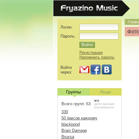
Главн
Логин:
Фото
Пароль:
Регистрация
Напомнить пароль
Войти
через:
Группы
Люди
все
Всего групп: 63
действующие
распавшиеся
330
50 баксов каждому
blackpond
Brain Damage
Bruxsa