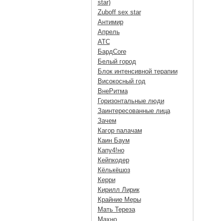
star)
Zuboff sex star
Антимир
Апрель
АТС
БардCore
Белый город
Блок интенсивной терапии
Високосный год
ВнеРитма
Горизонтальные люди
Заинтересованные лица
Зачем
Кагор палачам
Каин Баум
Капу4!но
Кейпкодер
Кёлькёшоз
Керри
Кирилл Лирик
Крайние Меры
Мать Тереза
Махно