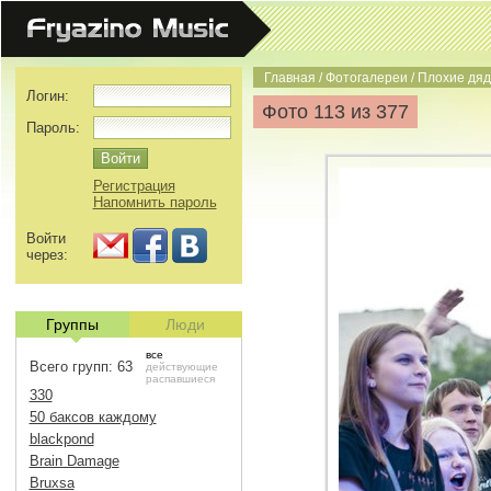
Главная
/
Фотогалереи
/
Плохие дяд
Логин:
Фото 113 из 377
Пароль:
Регистрация
Напомнить пароль
Войти
через:
Группы
Люди
все
Всего групп: 63
действующие
распавшиеся
330
50 баксов каждому
blackpond
Brain Damage
Bruxsa