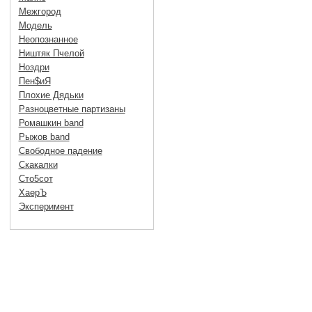
Межгород
Модель
Неопознанное
Ништяк Пчелой
Ноздри
Пен$иЯ
Плохие Дядьки
Разноцветные партизаны
Ромашкин band
Рыжов band
Свободное падение
Скакалки
Сто5сот
ХаерЪ
Эксперимент