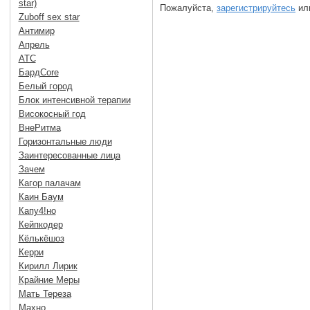
star)
Пожалуйста,
зарегистрируйтесь
или
Zuboff sex star
Антимир
Апрель
АТС
БардCore
Белый город
Блок интенсивной терапии
Високосный год
ВнеРитма
Горизонтальные люди
Заинтересованные лица
Зачем
Кагор палачам
Каин Баум
Капу4!но
Кейпкодер
Кёлькёшоз
Керри
Кирилл Лирик
Крайние Меры
Мать Тереза
Махно