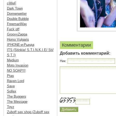
cjMeF
Dark Town
Donnerwetter
Double Bubble
FreemanWay
Fuck off
GroovyZappa
Homo Vulgaris
Комментарии
IPHONE-и-Рында
ITS (Stinkie/ S.T.I.N.K.I.E/ Sti/
Добавить комментарий:
S T I)
Medium
Ник:
Moto Invasion
NO SOAP!!!
Ptas
Raven Lord
Save
Sollex
The Buggers
The Message
Toyz
Zuboff sex shop (Zuboff sex