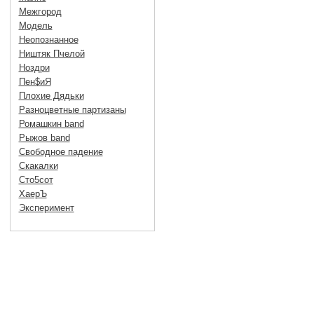
Межгород
Модель
Неопознанное
Ништяк Пчелой
Ноздри
Пен$иЯ
Плохие Дядьки
Разноцветные партизаны
Ромашкин band
Рыжов band
Свободное падение
Скакалки
Сто5сот
ХаерЪ
Эксперимент