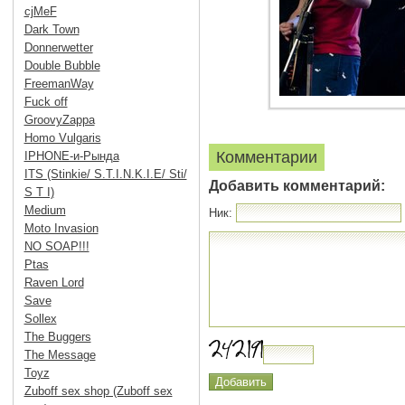
cjMeF
Dark Town
Donnerwetter
Double Bubble
FreemanWay
Fuck off
GroovyZappa
Homo Vulgaris
Комментарии
IPHONE-и-Рында
ITS (Stinkie/ S.T.I.N.K.I.E/ Sti/
Добавить комментарий:
S T I)
Medium
Ник:
Moto Invasion
NO SOAP!!!
Ptas
Raven Lord
Save
Sollex
The Buggers
The Message
Toyz
Zuboff sex shop (Zuboff sex