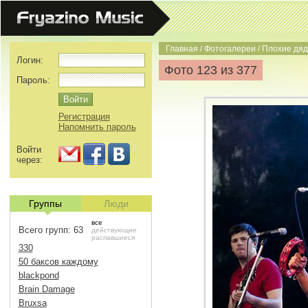
Главная
/
Фотогалереи
/
Плохие дяд
Логин:
Фото 123 из 377
Пароль:
Регистрация
Напомнить пароль
Войти
через:
Группы
Люди
все
Всего групп: 63
действующие
распавшиеся
330
50 баксов каждому
blackpond
Brain Damage
Bruxsa