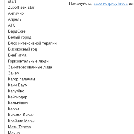
star)
Пожалуйста,
зарегистрируйтесь
или
Zuboff sex star
Антимир
Апрель
АТС
БардCore
Белый город
Блок интенсивной терапии
Високосный год
ВнеРитма
Горизонтальные люди
Заинтересованные лица
Зачем
Кагор палачам
Каин Баум
Капу4!но
Кейпкодер
Кёлькёшоз
Керри
Кирилл Лирик
Крайние Меры
Мать Тереза
Махно