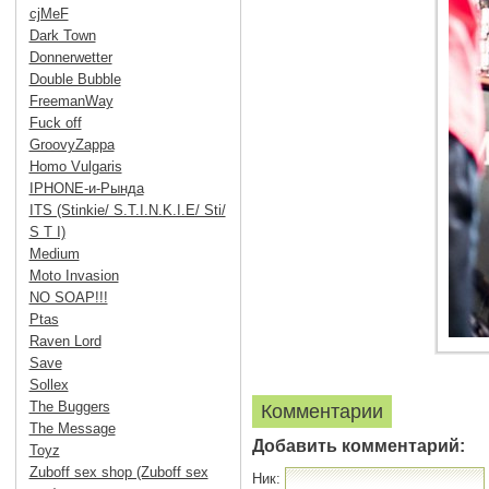
cjMeF
Dark Town
Donnerwetter
Double Bubble
FreemanWay
Fuck off
GroovyZappa
Homo Vulgaris
IPHONE-и-Рында
ITS (Stinkie/ S.T.I.N.K.I.E/ Sti/
S T I)
Medium
Moto Invasion
NO SOAP!!!
Ptas
Raven Lord
Save
Sollex
The Buggers
Комментарии
The Message
Добавить комментарий:
Toyz
Zuboff sex shop (Zuboff sex
Ник: