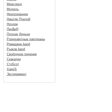
Межгород
Модель
Неопознанное
Ништяк Пчелой
Ноздри
Пен$иЯ
Плохие Дядьки
Разноцветные партизаны
Ромашкин band
Рыжов band
Свободное падение
Скакалки
Сто5сот
ХаерЪ
Эксперимент