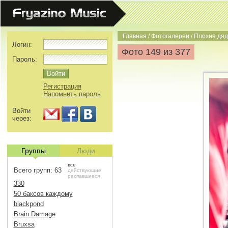
Главная
/
Фотогалереи
/
Плохие дяд
Логин:
Фото 149 из 377
Пароль:
Регистрация
Напомнить пароль
Войти
через:
Группы
Люди
все
Всего групп: 63
действующие
распавшиеся
330
50 баксов каждому
blackpond
Brain Damage
Bruxsa