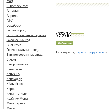
star)
Zuboff sex star
Антимир
Апрель
АТС
БардCore
Белый город
Блок интенсивной терапии
Високосный год
ВнеРитма
Горизонтальные люди
Пожалуйста,
зарегистрируйтесь
или
Заинтересованные лица
Зачем
Кагор палачам
Каин Баум
Капу4!но
Кейпкодер
Кёлькёшоз
Керри
Кирилл Лирик
Крайние Меры
Мать Тереза
Махно