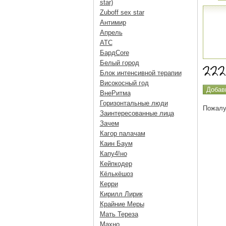
star)
Zuboff sex star
Антимир
Апрель
АТС
БардCore
Белый город
Блок интенсивной терапии
Високосный год
ВнеРитма
Горизонтальные люди
Пожалу
Заинтересованные лица
Зачем
Кагор палачам
Каин Баум
Капу4!но
Кейпкодер
Кёлькёшоз
Керри
Кирилл Лирик
Крайние Меры
Мать Тереза
Махно