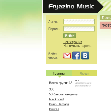
Главн
Логин:
Фото
Пароль:
Регистрация
Напомнить пароль
Войти
через:
Группы
Люди
все
Всего групп: 63
действующие
распавшиеся
330
50 баксов каждому
blackpond
Brain Damage
Bruxsa