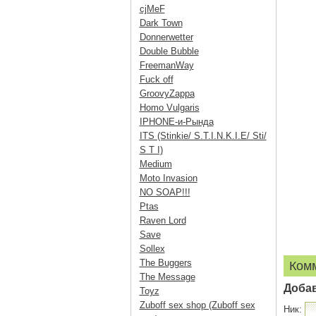
cjMeF
Dark Town
Donnerwetter
Double Bubble
FreemanWay
Fuck off
GroovyZappa
Homo Vulgaris
IPHONE-и-Рында
ITS (Stinkie/ S.T.I.N.K.I.E/ Sti/
S T I)
Medium
Moto Invasion
NO SOAP!!!
Ptas
Raven Lord
Save
Sollex
The Buggers
Ком
The Message
Доба
Toyz
Zuboff sex shop (Zuboff sex
Ник: