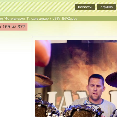
новости
афиша
ая
/
Фотогалереи
/
Плохие дядьки
/
rd88V_BdVZw.jpg
 165 из 377