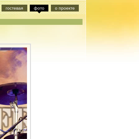
гостевая
фото
о проекте