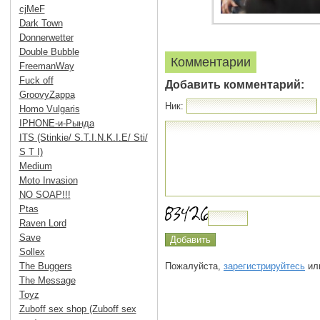
cjMeF
Dark Town
Donnerwetter
Double Bubble
Комментарии
FreemanWay
Fuck off
Добавить комментарий:
GroovyZappa
Ник:
Homo Vulgaris
IPHONE-и-Рында
ITS (Stinkie/ S.T.I.N.K.I.E/ Sti/
S T I)
Medium
Moto Invasion
NO SOAP!!!
Ptas
Raven Lord
Save
Sollex
The Buggers
Пожалуйста,
зарегистрируйтесь
или
The Message
Toyz
Zuboff sex shop (Zuboff sex