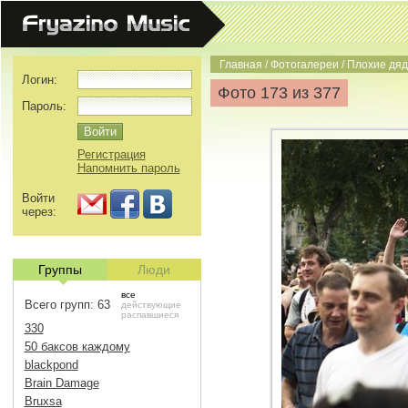
Главная
/
Фотогалереи
/
Плохие дяд
Логин:
Фото 173 из 377
Пароль:
Регистрация
Напомнить пароль
Войти
через:
Группы
Люди
все
Всего групп: 63
действующие
распавшиеся
330
50 баксов каждому
blackpond
Brain Damage
Bruxsa