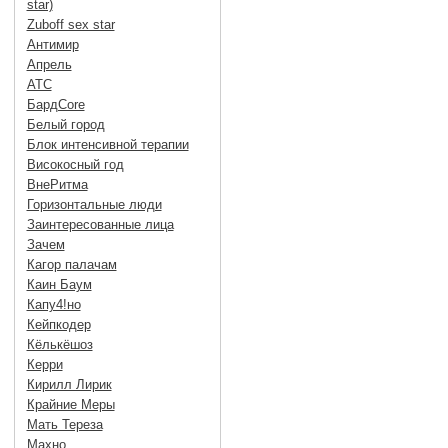
star)
Zuboff sex star
Антимир
Апрель
АТС
БардCore
Белый город
Блок интенсивной терапии
Високосный год
ВнеРитма
Горизонтальные люди
Заинтересованные лица
Зачем
Кагор палачам
Каин Баум
Капу4!но
Кейпкодер
Кёлькёшоз
Керри
Кирилл Лирик
Крайние Меры
Мать Тереза
Махно