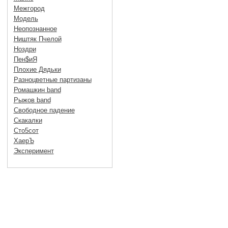
Межгород
Модель
Неопознанное
Ништяк Пчелой
Ноздри
Пен$иЯ
Плохие Дядьки
Разноцветные партизаны
Ромашкин band
Рыжов band
Свободное падение
Скакалки
Сто5сот
ХаерЪ
Эксперимент