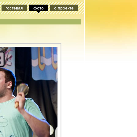
гостевая
фото
о проекте