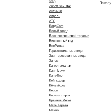
star)
Пожалу
Zuboff sex star
Антимир
Апрель
АТС
БардCore
Белый город
Блок интенсивной терапии
Високосный год
ВнеРитма
Горизонтальные люди
Заинтересованные лица
Зачем
Кагор палачам
Каин Баум
Капу4!но
Кейпкодер
Кёлькёшоз
Керри
Кирилл Лирик
Крайние Меры
Мать Тереза
Махно