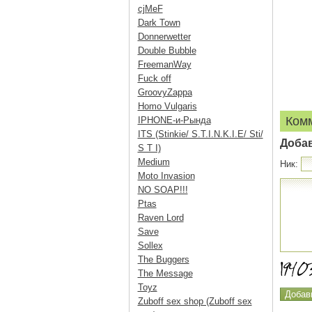
cjMeF
Dark Town
Donnerwetter
Double Bubble
FreemanWay
Fuck off
GroovyZappa
Homo Vulgaris
Ком
IPHONE-и-Рында
ITS (Stinkie/ S.T.I.N.K.I.E/ Sti/
Доба
S T I)
Medium
Ник:
Moto Invasion
NO SOAP!!!
Ptas
Raven Lord
Save
Sollex
The Buggers
The Message
Toyz
Zuboff sex shop (Zuboff sex