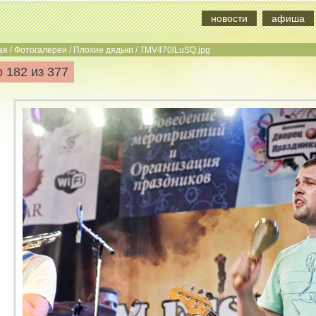
новости
афиша
ая
/
Фотогалереи
/
Плохие дядьки
/
TMV470lLuSQ.jpg
 182 из 377