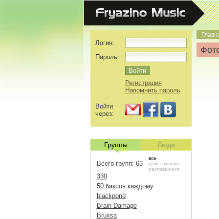
Главн
Логин:
Фото
Пароль:
Регистрация
Напомнить пароль
Войти
через:
Группы
Люди
все
Всего групп: 63
действующие
распавшиеся
330
50 баксов каждому
blackpond
Brain Damage
Bruxsa