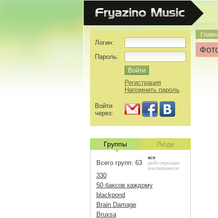
Главн
Логин:
Фото
Пароль:
Регистрация
Напомнить пароль
Войти
через:
Группы
Люди
все
Всего групп: 63
действующие
распавшиеся
330
50 баксов каждому
blackpond
Brain Damage
Bruxsa