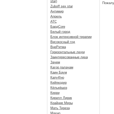
star)
Пожалу
Zuboff sex star
Антимир
Апрель
АТС
БардCore
Белый город
Блок интенсивной терапии
Високосный год
ВнеРитма
Горизонтальные люди
Заинтересованные лица
Зачем
Кагор палачам
Каин Баум
Капу4!но
Кейпкодер
Кёлькёшоз
Керри
Кирилл Лирик
Крайние Меры
Мать Тереза
Махно