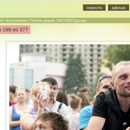
новости
афиша
ая
/
Фотогалереи
/
Плохие дядьки
/
Wj-hG9B7Qpo.jpg
 198 из 377