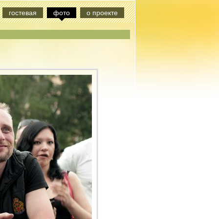
гостевая
фото
о проекте