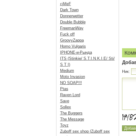
cjMeF
Dark Town
Donnerwetter
Double Bubble
FreemanWay
Fuck off
GroovyZappa
Homo Vulgaris
Ком
IPHONE-и-Рында
ITS (Stinkie/ S.T.I.N.K.I.E/ Sti/
Доба
S T I)
Medium
Ник:
Moto Invasion
NO SOAP!!!
Ptas
Raven Lord
Save
Sollex
The Buggers
The Message
Toyz
Zuboff sex shop (Zuboff sex