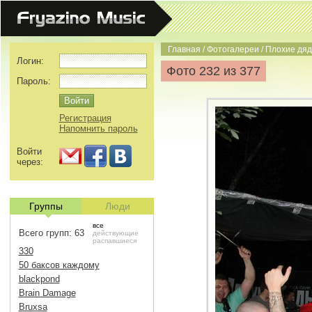
Главная
/
Фотогалереи
/
Плохие дяд
Логин:
Фото 232 из 377
Пароль:
Регистрация
Напомнить пароль
Войти
через:
Группы
Люди
все
Всего групп: 63
действующие
распавшиеся
330
50 баксов каждому
blackpond
Brain Damage
Bruxsa