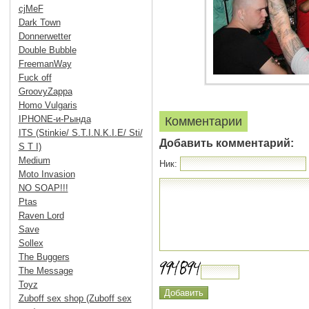
cjMeF
Dark Town
Donnerwetter
Double Bubble
FreemanWay
Fuck off
GroovyZappa
Homo Vulgaris
IPHONE-и-Рында
Комментарии
ITS (Stinkie/ S.T.I.N.K.I.E/ Sti/
Добавить комментарий:
S T I)
Medium
Ник:
Moto Invasion
NO SOAP!!!
Ptas
Raven Lord
Save
Sollex
The Buggers
The Message
Toyz
Zuboff sex shop (Zuboff sex