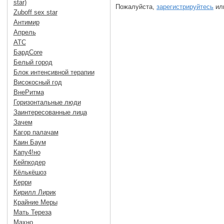
star)
Пожалуйста,
зарегистрируйтесь
или
Zuboff sex star
Антимир
Апрель
АТС
БардCore
Белый город
Блок интенсивной терапии
Високосный год
ВнеРитма
Горизонтальные люди
Заинтересованные лица
Зачем
Кагор палачам
Каин Баум
Капу4!но
Кейпкодер
Кёлькёшоз
Керри
Кирилл Лирик
Крайние Меры
Мать Тереза
Махно