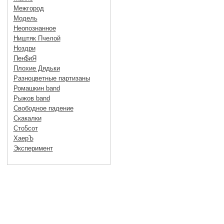
Межгород
Модель
Неопознанное
Ништяк Пчелой
Ноздри
Пен$иЯ
Плохие Дядьки
Разноцветные партизаны
Ромашкин band
Рыжов band
Свободное падение
Скакалки
Сто5сот
ХаерЪ
Эксперимент