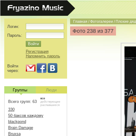
Главная
/
Фотогалереи
/
Плохие дяд
Логин:
Фото 238 из 377
Пароль:
Регистрация
Напомнить пароль
Войти
через:
Группы
Люди
все
Всего групп: 63
действующие
распавшиеся
330
50 баксов каждому
blackpond
Brain Damage
Bruxsa