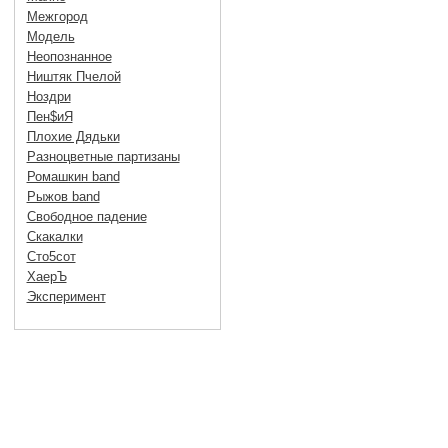
Межгород
Модель
Неопознанное
Ништяк Пчелой
Ноздри
Пен$иЯ
Плохие Дядьки
Разноцветные партизаны
Ромашкин band
Рыжов band
Свободное падение
Скакалки
Сто5сот
ХаерЪ
Эксперимент