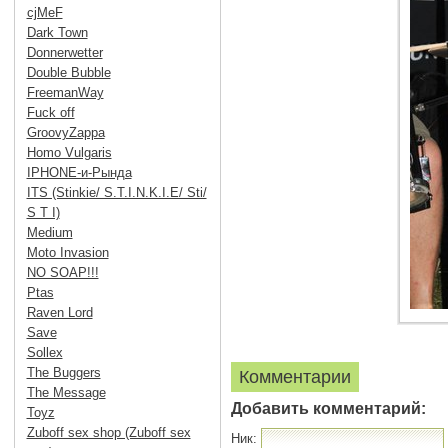
cjMeF
Dark Town
Donnerwetter
Double Bubble
FreemanWay
Fuck off
GroovyZappa
Homo Vulgaris
IPHONE-и-Рында
ITS (Stinkie/ S.T.I.N.K.I.E/ Sti/
S T I)
Medium
Moto Invasion
NO SOAP!!!
Ptas
Raven Lord
Save
Sollex
The Buggers
Комментарии
The Message
Добавить комментарий:
Toyz
Zuboff sex shop (Zuboff sex
Ник: