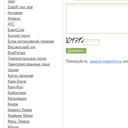
star)
Zuboff sex star
Антимир
Апрель
АТС
БардCore
Белый город
Блок интенсивной терапии
Високосный год
ВнеРитма
Горизонтальные люди
Пожалуйста,
зарегистрируйтесь
или
Заинтересованные лица
Зачем
Кагор палачам
Каин Баум
Капу4!но
Кейпкодер
Кёлькёшоз
Керри
Кирилл Лирик
Крайние Меры
Мать Тереза
Махно