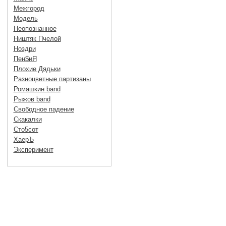
Межгород
Модель
Неопознанное
Ништяк Пчелой
Ноздри
Пен$иЯ
Плохие Дядьки
Разноцветные партизаны
Ромашкин band
Рыжов band
Свободное падение
Скакалки
Сто5сот
ХаерЪ
Эксперимент