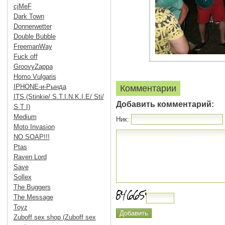
cjMeF
Dark Town
Donnerwetter
Double Bubble
FreemanWay
Fuck off
GroovyZappa
Homo Vulgaris
IPHONE-и-Рында
Комментарии
ITS (Stinkie/ S.T.I.N.K.I.E/ Sti/
Добавить комментарий:
S T I)
Medium
Ник:
Moto Invasion
NO SOAP!!!
Ptas
Raven Lord
Save
Sollex
The Buggers
The Message
Toyz
Zuboff sex shop (Zuboff sex