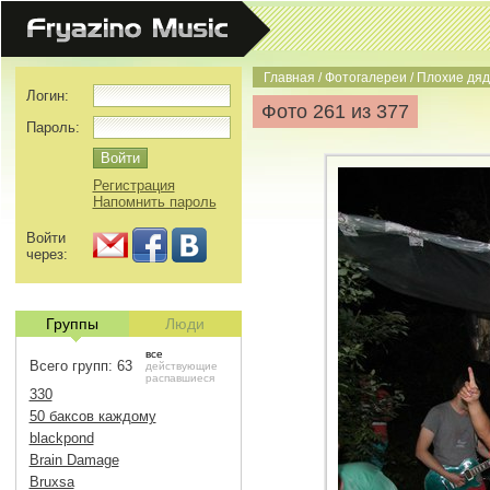
Главная
/
Фотогалереи
/
Плохие дяд
Логин:
Фото 261 из 377
Пароль:
Регистрация
Напомнить пароль
Войти
через:
Группы
Люди
все
Всего групп: 63
действующие
распавшиеся
330
50 баксов каждому
blackpond
Brain Damage
Bruxsa