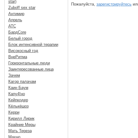
star)
Пожалуйста,
зарегистрируйтесь
или
Zuboff sex star
Антимир
Апрель
АТС
БардCore
Белый город
Блок интенсивной терапии
Високосный год
ВнеРитма
Горизонтальные люди
Заинтересованные лица
Зачем
Кагор палачам
Каин Баум
Капу4!но
Кейпкодер
Кёлькёшоз
Керри
Кирилл Лирик
Крайние Меры
Мать Тереза
Махно