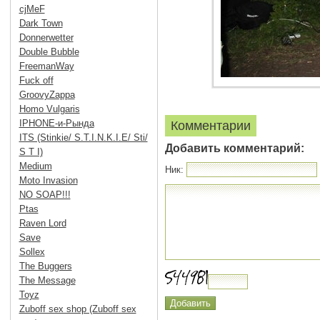
cjMeF
Dark Town
Donnerwetter
Double Bubble
FreemanWay
Fuck off
GroovyZappa
Homo Vulgaris
IPHONE-и-Рында
Комментарии
ITS (Stinkie/ S.T.I.N.K.I.E/ Sti/
Добавить комментарий:
S T I)
Medium
Ник:
Moto Invasion
NO SOAP!!!
Ptas
Raven Lord
Save
Sollex
The Buggers
The Message
Toyz
Zuboff sex shop (Zuboff sex