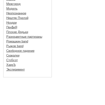
Межгород
Модель
Неопознанное
Ништяк Пчелой
Ноздри
Пен$иЯ
Плохие Дядьки
Разноцветные партизаны
Ромашкин band
Рыжов band
Свободное падение
Скакалки
Сто5сот
ХаерЪ
Эксперимент