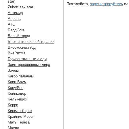
star)
Пожалуйста,
зарегистрируйтесь
или
Zuboff sex star
Антимир
Апрель
АТС
БардCore
Белый город
Блок интенсивной терапии
Високосный год
ВнеРитма
Горизонтальные люди
Заинтересованные лица
Зачем
Кагор палачам
Каин Баум
Капу4!но
Кейпкодер
Кёлькёшоз
Керри
Кирилл Лирик
Крайние Меры
Мать Тереза
Махно