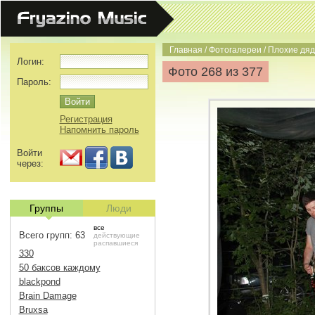
Главная
/
Фотогалереи
/
Плохие дяд
Логин:
Фото 268 из 377
Пароль:
Регистрация
Напомнить пароль
Войти
через:
Группы
Люди
все
Всего групп: 63
действующие
распавшиеся
330
50 баксов каждому
blackpond
Brain Damage
Bruxsa