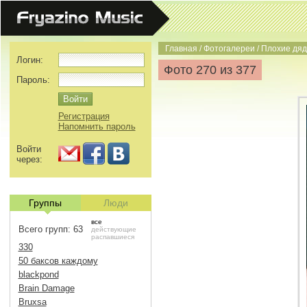
Главная
/
Фотогалереи
/
Плохие дяд
Логин:
Фото 270 из 377
Пароль:
Регистрация
Напомнить пароль
Войти
через:
Группы
Люди
все
Всего групп: 63
действующие
распавшиеся
330
50 баксов каждому
blackpond
Brain Damage
Bruxsa