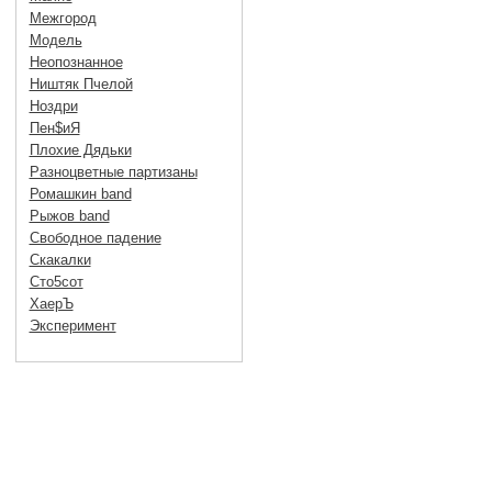
Межгород
Модель
Неопознанное
Ништяк Пчелой
Ноздри
Пен$иЯ
Плохие Дядьки
Разноцветные партизаны
Ромашкин band
Рыжов band
Свободное падение
Скакалки
Сто5сот
ХаерЪ
Эксперимент