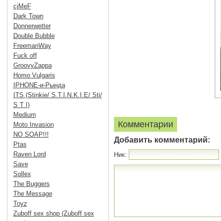
cjMeF
Dark Town
Donnerwetter
Double Bubble
FreemanWay
Fuck off
GroovyZappa
Homo Vulgaris
IPHONE-и-Рында
ITS (Stinkie/ S.T.I.N.K.I.E/ Sti/
S T I)
Medium
Комментарии
Moto Invasion
NO SOAP!!!
Добавить комментарий:
Ptas
Raven Lord
Ник:
Save
Sollex
The Buggers
The Message
Toyz
Zuboff sex shop (Zuboff sex