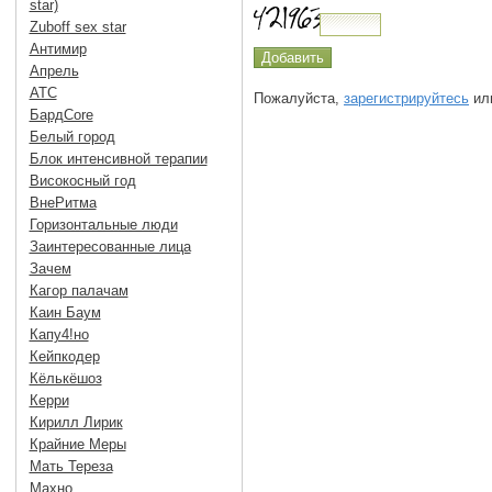
star)
Zuboff sex star
Антимир
Апрель
АТС
Пожалуйста,
зарегистрируйтесь
или
БардCore
Белый город
Блок интенсивной терапии
Високосный год
ВнеРитма
Горизонтальные люди
Заинтересованные лица
Зачем
Кагор палачам
Каин Баум
Капу4!но
Кейпкодер
Кёлькёшоз
Керри
Кирилл Лирик
Крайние Меры
Мать Тереза
Махно