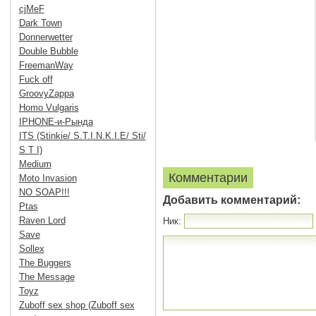
cjMeF
Dark Town
Donnerwetter
Double Bubble
FreemanWay
Fuck off
GroovyZappa
Homo Vulgaris
IPHONE-и-Рында
ITS (Stinkie/ S.T.I.N.K.I.E/ Sti/
S T I)
Medium
Комментарии
Moto Invasion
NO SOAP!!!
Добавить комментарий:
Ptas
Raven Lord
Ник:
Save
Sollex
The Buggers
The Message
Toyz
Zuboff sex shop (Zuboff sex