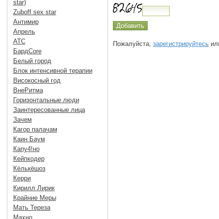
star)
Zuboff sex star
Антимир
Апрель
АТС
Пожалуйста,
зарегистрируйтесь
или
БардCore
Белый город
Блок интенсивной терапии
Високосный год
ВнеРитма
Горизонтальные люди
Заинтересованные лица
Зачем
Кагор палачам
Каин Баум
Капу4!но
Кейпкодер
Кёлькёшоз
Керри
Кирилл Лирик
Крайние Меры
Мать Тереза
Махно