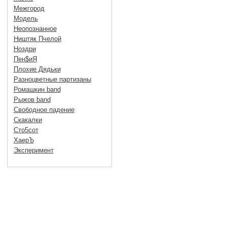
Межгород
Модель
Неопознанное
Ништяк Пчелой
Ноздри
Пен$иЯ
Плохие Дядьки
Разноцветные партизаны
Ромашкин band
Рыжов band
Свободное падение
Скакалки
Сто5сот
ХаерЪ
Эксперимент