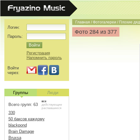
Главная
/
Фотогалереи
/
Плохие дяд
Логин:
Фото 284 из 377
Пароль:
Регистрация
Напомнить пароль
Войти
через:
Группы
Люди
все
Всего групп: 63
действующие
распавшиеся
330
50 баксов каждому
blackpond
Brain Damage
Bruxsa