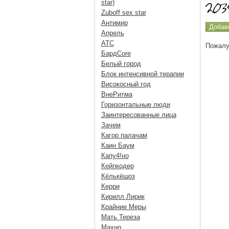
star)
Zuboff sex star
Антимир
Апрель
АТС
Пожалу
БардCore
Белый город
Блок интенсивной терапии
Високосный год
ВнеРитма
Горизонтальные люди
Заинтересованные лица
Зачем
Кагор палачам
Каин Баум
Капу4!но
Кейпкодер
Кёлькёшоз
Керри
Кирилл Лирик
Крайние Меры
Мать Тереза
Махно