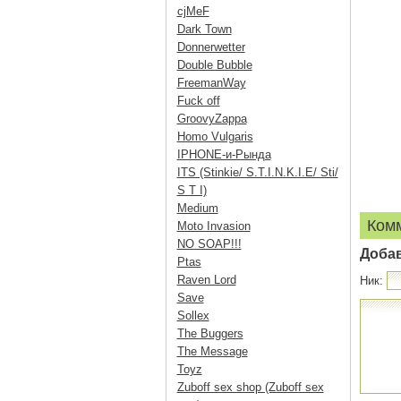
cjMeF
Dark Town
Donnerwetter
Double Bubble
FreemanWay
Fuck off
GroovyZappa
Homo Vulgaris
IPHONE-и-Рында
ITS (Stinkie/ S.T.I.N.K.I.E/ Sti/
S T I)
Medium
Ком
Moto Invasion
NO SOAP!!!
Доба
Ptas
Raven Lord
Ник:
Save
Sollex
The Buggers
The Message
Toyz
Zuboff sex shop (Zuboff sex