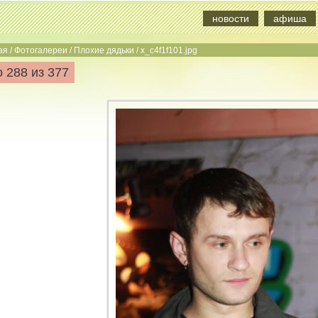
новости
афиша
ая
/
Фотогалереи
/
Плохие дядьки
/
x_c4f1f101.jpg
 288 из 377