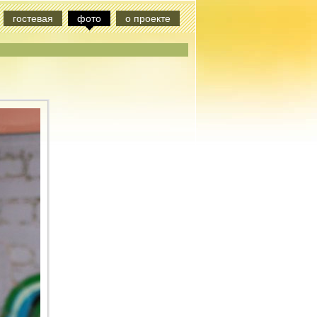
гостевая
фото
о проекте