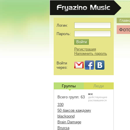
Главн
Логин:
Фото
Пароль:
Регистрация
Напомнить пароль
Войти
через:
Группы
Люди
все
Всего групп: 63
действующие
распавшиеся
330
50 баксов каждому
blackpond
Brain Damage
Bruxsa