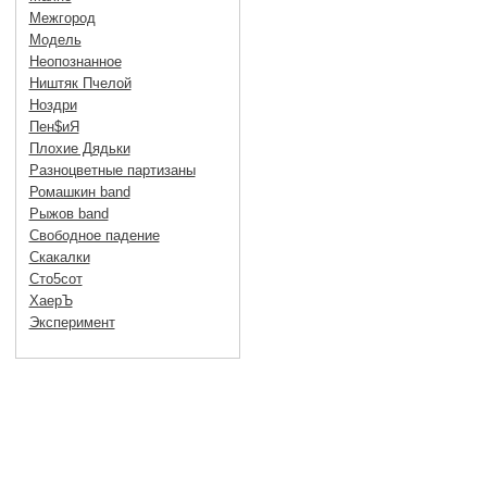
Межгород
Модель
Неопознанное
Ништяк Пчелой
Ноздри
Пен$иЯ
Плохие Дядьки
Разноцветные партизаны
Ромашкин band
Рыжов band
Свободное падение
Скакалки
Сто5сот
ХаерЪ
Эксперимент