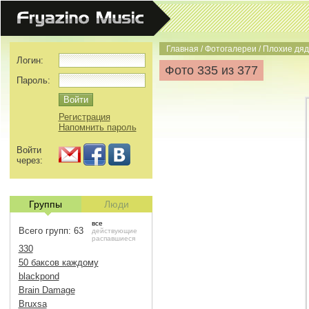
Главная
/
Фотогалереи
/
Плохие дяд
Логин:
Фото 335 из 377
Пароль:
Регистрация
Напомнить пароль
Войти
через:
Группы
Люди
все
Всего групп: 63
действующие
распавшиеся
330
50 баксов каждому
blackpond
Brain Damage
Bruxsa