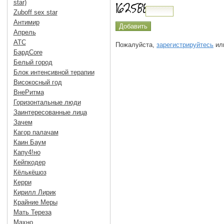
star)
Zuboff sex star
Антимир
Апрель
АТС
Пожалуйста,
зарегистрируйтесь
или
БардCore
Белый город
Блок интенсивной терапии
Високосный год
ВнеРитма
Горизонтальные люди
Заинтересованные лица
Зачем
Кагор палачам
Каин Баум
Капу4!но
Кейпкодер
Кёлькёшоз
Керри
Кирилл Лирик
Крайние Меры
Мать Тереза
Махно