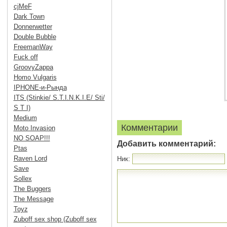
cjMeF
Dark Town
Donnerwetter
Double Bubble
FreemanWay
Fuck off
GroovyZappa
Homo Vulgaris
IPHONE-и-Рында
ITS (Stinkie/ S.T.I.N.K.I.E/ Sti/
S T I)
Medium
Комментарии
Moto Invasion
NO SOAP!!!
Добавить комментарий:
Ptas
Raven Lord
Ник:
Save
Sollex
The Buggers
The Message
Toyz
Zuboff sex shop (Zuboff sex