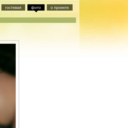
гостевая
фото
о проекте