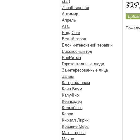
star)
Zuboff sex star
Антимир
Апрель
АТС
Пожалу
БардCore
Белый город
Блок интенсивной терапии
Високосный год
ВнеРитма
Горизонтальные люди
Заинтересованные лица
Зачем
Кагор палачам
Каин Баум
Капу4!но
Кейпкодер
Кёлькёшоз
Керри
Кирилл Лирик
Крайние Меры
Мать Тереза
Махно