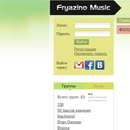
Главн
Логин:
Фото
Пароль:
Регистрация
Напомнить пароль
Войти
через:
Группы
Люди
все
Всего групп: 63
действующие
распавшиеся
330
50 баксов каждому
blackpond
Brain Damage
Bruxsa