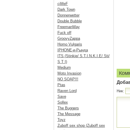
cjMeF
Dark Town
Donnerwetter
Double Bubble
FreemanWay
Fuck off
GroovyZappa
Homo Vulgaris
IPHONE-и-Рында
ITS (Stinkie/ S.T.I.N.K.I.E/ Sti/
S T I)
Medium
Ком
Moto Invasion
NO SOAP!!!
Доба
Ptas
Raven Lord
Ник:
Save
Sollex
The Buggers
The Message
Toyz
Zuboff sex shop (Zuboff sex