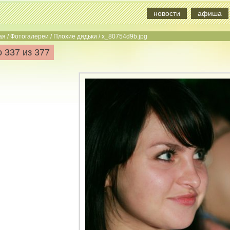
новости
афиша
ая
/
Фотогалереи
/
Плохие дядьки
/
x_80754d9b.jpg
 337 из 377