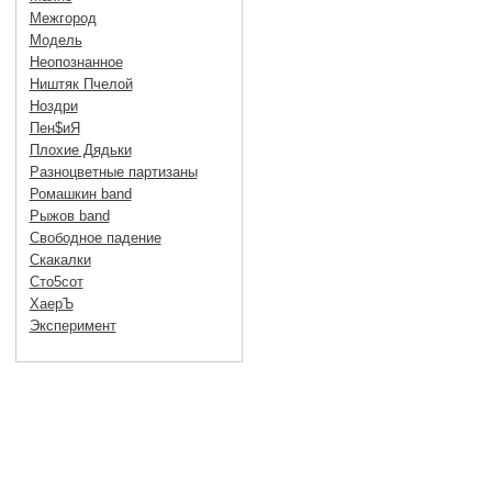
Межгород
Модель
Неопознанное
Ништяк Пчелой
Ноздри
Пен$иЯ
Плохие Дядьки
Разноцветные партизаны
Ромашкин band
Рыжов band
Свободное падение
Скакалки
Сто5сот
ХаерЪ
Эксперимент