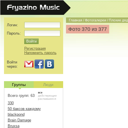
Главная
/
Фотогалереи
/
Плохие дяд
Логин:
Фото 370 из 377
Пароль:
Регистрация
Напомнить пароль
Войти
через:
Группы
Люди
все
Всего групп: 63
действующие
распавшиеся
330
50 баксов каждому
blackpond
Brain Damage
Bruxsa