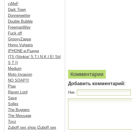
cjMeF
Dark Town
Donnerwetter
Double Bubble
FreemanWay
Fuck off
GroovyZappa
Homo Vulgaris
IPHONE-и-Рында
ITS (Stinkie/ S.T.I.N.K.I.E/ Sti/
S T I)
Medium
Комментарии
Moto Invasion
NO SOAP!!!
Добавить комментарий:
Ptas
Raven Lord
Ник:
Save
Sollex
The Buggers
The Message
Toyz
Zuboff sex shop (Zuboff sex