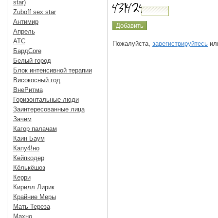
star)
Zuboff sex star
Антимир
Апрель
АТС
Пожалуйста,
зарегистрируйтесь
или
БардCore
Белый город
Блок интенсивной терапии
Високосный год
ВнеРитма
Горизонтальные люди
Заинтересованные лица
Зачем
Кагор палачам
Каин Баум
Капу4!но
Кейпкодер
Кёлькёшоз
Керри
Кирилл Лирик
Крайние Меры
Мать Тереза
Махно