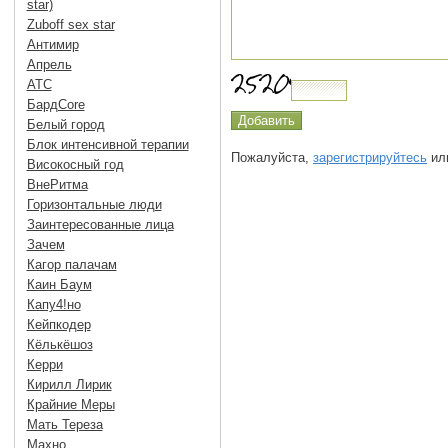
star)
Zuboff sex star
Антимир
Апрель
АТС
БардCore
Белый город
Блок интенсивной терапии
Пожалуйста,
зарегистрируйтесь
или
Високосный год
ВнеРитма
Горизонтальные люди
Заинтересованные лица
Зачем
Кагор палачам
Каин Баум
Капу4!но
Кейпкодер
Кёлькёшоз
Керри
Кирилл Лирик
Крайние Меры
Мать Тереза
Махно