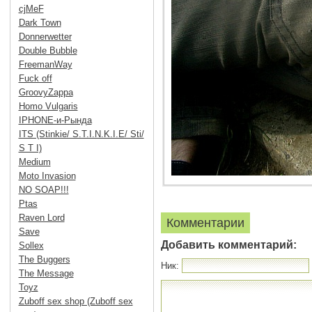
cjMeF
Dark Town
Donnerwetter
Double Bubble
FreemanWay
Fuck off
GroovyZappa
Homo Vulgaris
IPHONE-и-Рында
ITS (Stinkie/ S.T.I.N.K.I.E/ Sti/
S T I)
Medium
Moto Invasion
NO SOAP!!!
Ptas
Raven Lord
Комментарии
Save
Добавить комментарий:
Sollex
The Buggers
Ник:
The Message
Toyz
Zuboff sex shop (Zuboff sex