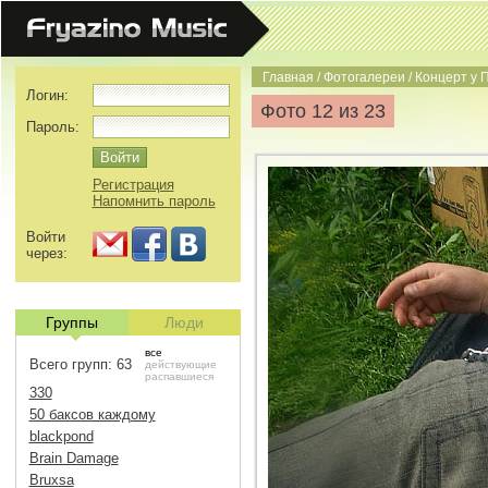
Главная
/
Фотогалереи
/
Концерт у 
Логин:
Фото 12 из 23
Пароль:
Регистрация
Напомнить пароль
Войти
через:
Группы
Люди
все
Всего групп: 63
действующие
распавшиеся
330
50 баксов каждому
blackpond
Brain Damage
Bruxsa