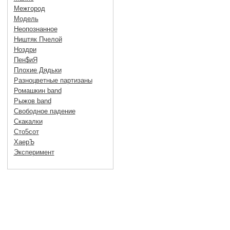
Межгород
Модель
Неопознанное
Ништяк Пчелой
Ноздри
Пен$иЯ
Плохие Дядьки
Разноцветные партизаны
Ромашкин band
Рыжов band
Свободное падение
Скакалки
Сто5сот
ХаерЪ
Эксперимент