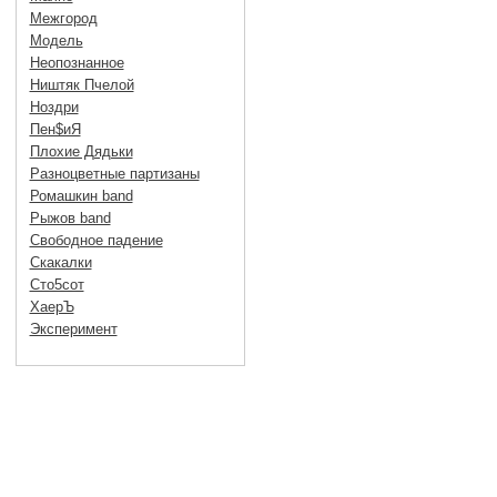
Межгород
Модель
Неопознанное
Ништяк Пчелой
Ноздри
Пен$иЯ
Плохие Дядьки
Разноцветные партизаны
Ромашкин band
Рыжов band
Свободное падение
Скакалки
Сто5сот
ХаерЪ
Эксперимент