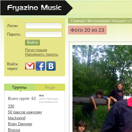
Главная
/
Фотогалереи
/
Концерт у 
Логин:
Фото 20 из 23
Пароль:
Регистрация
Напомнить пароль
Войти
через:
Группы
Люди
все
Всего групп: 63
действующие
распавшиеся
330
50 баксов каждому
blackpond
Brain Damage
Bruxsa