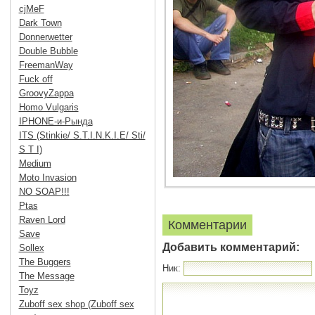
cjMeF
Dark Town
Donnerwetter
Double Bubble
FreemanWay
Fuck off
GroovyZappa
Homo Vulgaris
IPHONE-и-Рында
ITS (Stinkie/ S.T.I.N.K.I.E/ Sti/
S T I)
Medium
Moto Invasion
NO SOAP!!!
Ptas
Raven Lord
Комментарии
Save
Добавить комментарий:
Sollex
The Buggers
Ник:
The Message
Toyz
Zuboff sex shop (Zuboff sex