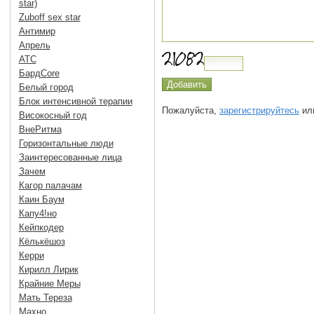
star)
Zuboff sex star
Антимир
Апрель
АТС
БардCore
Белый город
Блок интенсивной терапии
Пожалуйста,
зарегистрируйтесь
или
Високосный год
ВнеРитма
Горизонтальные люди
Заинтересованные лица
Зачем
Кагор палачам
Каин Баум
Капу4!но
Кейпкодер
Кёлькёшоз
Керри
Кирилл Лирик
Крайние Меры
Мать Тереза
Махно