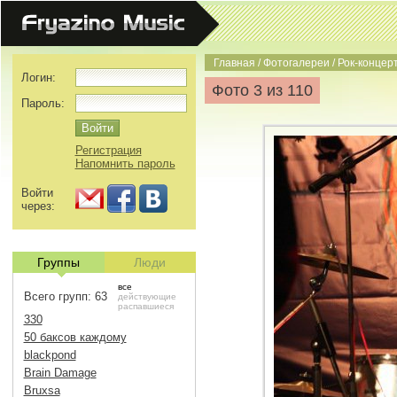
Главная
/
Фотогалереи
/
Рок-концерт
Логин:
Фото 3 из 110
Пароль:
Регистрация
Напомнить пароль
Войти
через:
Группы
Люди
все
Всего групп: 63
действующие
распавшиеся
330
50 баксов каждому
blackpond
Brain Damage
Bruxsa