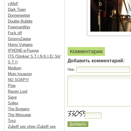
cjMeF
Dark Town
Donnerwetter
Double Bubble
FreemanWay
Fuck off
GroovyZappa
Homo Vulgaris
IPHONE-и-Рында
Комментарии
ITS (Stinkie/ S.T.I.N.K.I.E/ Sti/
Добавить комментарий:
S T I)
Medium
Ник:
Moto Invasion
NO SOAP!!!
Ptas
Raven Lord
Save
Sollex
The Buggers
The Message
Toyz
Zuboff sex shop (Zuboff sex