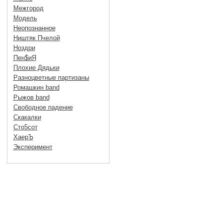
Межгород
Модель
Неопознанное
Ништяк Пчелой
Ноздри
Пен$иЯ
Плохие Дядьки
Разноцветные партизаны
Ромашкин band
Рыжов band
Свободное падение
Скакалки
Сто5сот
ХаерЪ
Эксперимент