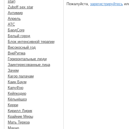
star)
Пожалуйста,
зарегистрируйтесь
или
Zuboff sex star
Антимир
Апрель
АТС
БардCore
Белый город
Блок интенсивной терапии
Високосный год
ВнеРитма
Горизонтальные люди
Заинтересованные лица
Зачем
Кагор палачам
Каин Баум
Капу4!но
Кейпкодер
Кёлькёшоз
Керри
Кирилл Лирик
Крайние Меры
Мать Тереза
Махно