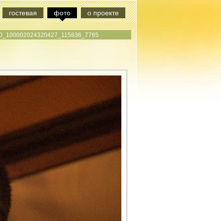
гостевая
фото
о проекте
0_100002024320427_115836_7765