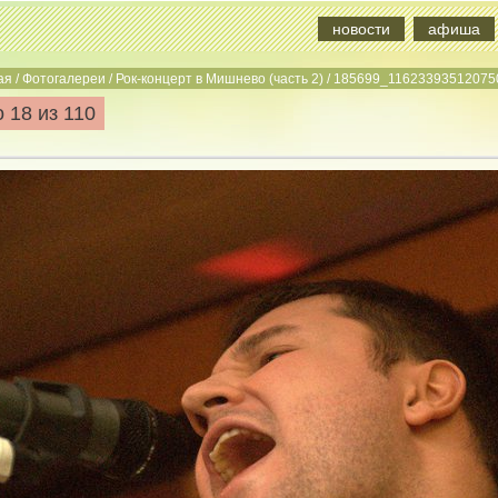
новости
афиша
ая
/
Фотогалереи
/
Рок-концерт в Мишнево (часть 2)
/
185699_11623393512075
 18 из 110