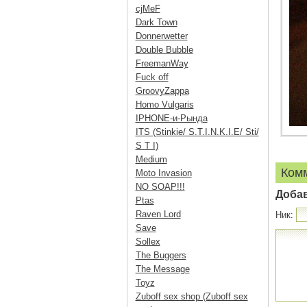
cjMeF
Dark Town
Donnerwetter
Double Bubble
FreemanWay
Fuck off
GroovyZappa
Homo Vulgaris
IPHONE-и-Рында
ITS (Stinkie/ S.T.I.N.K.I.E/ Sti/
S T I)
Medium
Ком
Moto Invasion
NO SOAP!!!
Доба
Ptas
Raven Lord
Ник:
Save
Sollex
The Buggers
The Message
Toyz
Zuboff sex shop (Zuboff sex