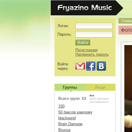
Главн
Логин:
Фото
Пароль:
Регистрация
Напомнить пароль
Войти
через:
Группы
Люди
все
Всего групп: 63
действующие
распавшиеся
330
50 баксов каждому
blackpond
Brain Damage
Bruxsa