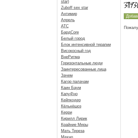
star)
Zuboff sex star
Антимир
Апрель
АТС
Пожалу
БардCore
Белый город
Блок интенсивной терапии
Високосный год
ВнеРитма
Горизонтальные люди
Заинтересованные лица
Зачем
Кагор палачам
Каин Баум
Капу4!но
Кейпкодер
Кёлькёшоз
Керри
Кирилл Лирик
Крайние Меры
Мать Тереза
Махно