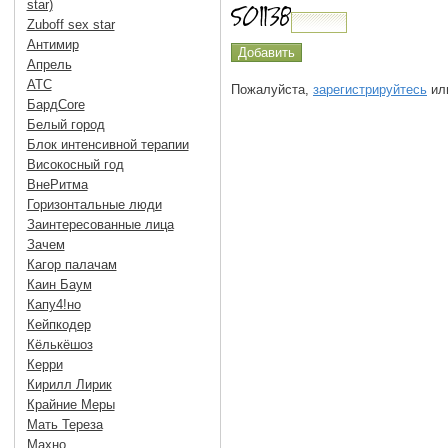
star)
Zuboff sex star
Антимир
Апрель
АТС
Пожалуйста,
зарегистрируйтесь
или
БардCore
Белый город
Блок интенсивной терапии
Високосный год
ВнеРитма
Горизонтальные люди
Заинтересованные лица
Зачем
Кагор палачам
Каин Баум
Капу4!но
Кейпкодер
Кёлькёшоз
Керри
Кирилл Лирик
Крайние Меры
Мать Тереза
Махно