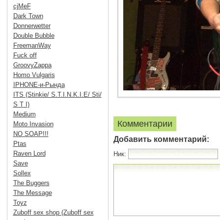
cjMeF
Dark Town
Donnerwetter
Double Bubble
FreemanWay
Fuck off
GroovyZappa
Homo Vulgaris
IPHONE-и-Рында
ITS (Stinkie/ S.T.I.N.K.I.E/ Sti/
S T I)
Medium
Комментарии
Moto Invasion
NO SOAP!!!
Добавить комментарий:
Ptas
Raven Lord
Ник:
Save
Sollex
The Buggers
The Message
Toyz
Zuboff sex shop (Zuboff sex