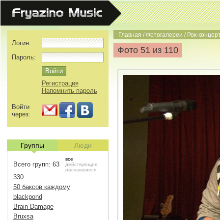
Главная
/
Фотогалереи
/
Рок-концерт
Логин:
Фото 51 из 110
Пароль:
Регистрация
Напомнить пароль
Войти
через:
Группы
Люди
все
Всего групп: 63
действующие
распавшиеся
330
50 баксов каждому
blackpond
Brain Damage
Bruxsa