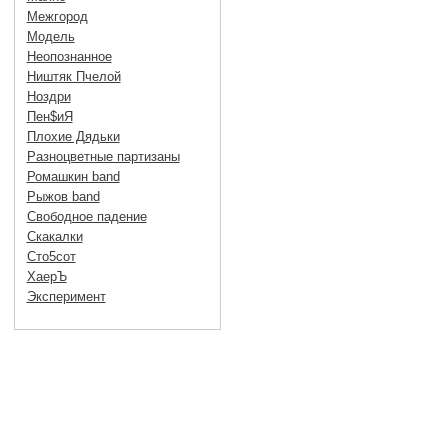
Межгород
Модель
Неопознанное
Ништяк Пчелой
Ноздри
Пен$иЯ
Плохие Дядьки
Разноцветные партизаны
Ромашкин band
Рыжов band
Свободное падение
Скакалки
Сто5сот
ХаерЪ
Эксперимент