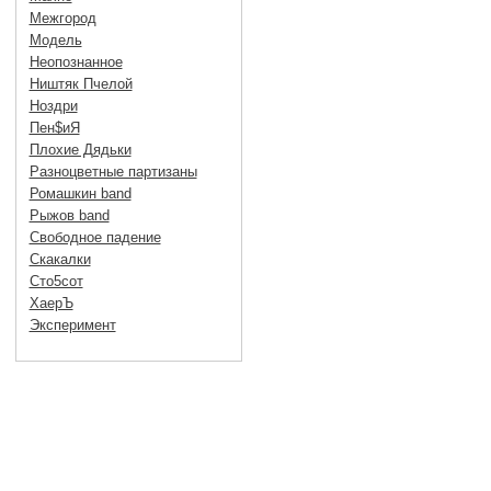
Межгород
Модель
Неопознанное
Ништяк Пчелой
Ноздри
Пен$иЯ
Плохие Дядьки
Разноцветные партизаны
Ромашкин band
Рыжов band
Свободное падение
Скакалки
Сто5сот
ХаерЪ
Эксперимент