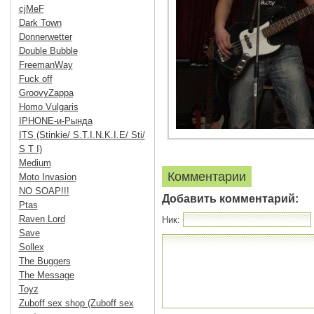
cjMeF
Dark Town
Donnerwetter
Double Bubble
FreemanWay
Fuck off
GroovyZappa
Homo Vulgaris
IPHONE-и-Рында
ITS (Stinkie/ S.T.I.N.K.I.E/ Sti/
S T I)
Medium
Комментарии
Moto Invasion
NO SOAP!!!
Добавить комментарий:
Ptas
Raven Lord
Ник:
Save
Sollex
The Buggers
The Message
Toyz
Zuboff sex shop (Zuboff sex