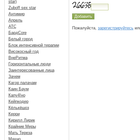
star)
Zuboff sex star
Антимир
Апрель
АТС
Пожалуйста,
зарегистрируйтесь
или
БардCore
Белый город
Блок интенсивной терапии
Високосный год
ВнеРитма
Горизонтальные люди
Заинтересованные лица
Зачем
Кагор палачам
Каин Баум
Капу4!но
Кейпкодер
Кёлькёшоз
Керри
Кирилл Лирик
Крайние Меры
Мать Тереза
Махно