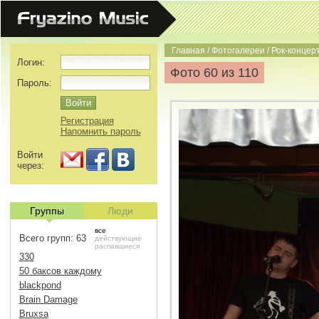
Главная
/
Фотогалереи
/
Рок-концерт
Логин:
Фото 60 из 110
Пароль:
Регистрация
Напомнить пароль
Войти
через:
Группы
Люди
все
Всего групп: 63
действующие
распавшиеся
330
50 баксов каждому
blackpond
Brain Damage
Bruxsa