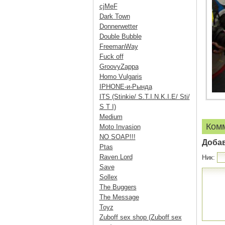
cjMeF
Dark Town
Donnerwetter
Double Bubble
FreemanWay
Fuck off
GroovyZappa
Homo Vulgaris
IPHONE-и-Рында
ITS (Stinkie/ S.T.I.N.K.I.E/ Sti/
S T I)
Medium
Ком
Moto Invasion
NO SOAP!!!
Доба
Ptas
Raven Lord
Ник:
Save
Sollex
The Buggers
The Message
Toyz
Zuboff sex shop (Zuboff sex