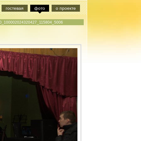
гостевая
фото
о проекте
0_100002024320427_115804_5006