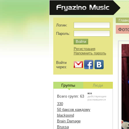
Главн
Логин:
Фото
Пароль:
Регистрация
Напомнить пароль
Войти
через:
Группы
Люди
все
Всего групп: 63
действующие
распавшиеся
330
50 баксов каждому
blackpond
Brain Damage
Bruxsa