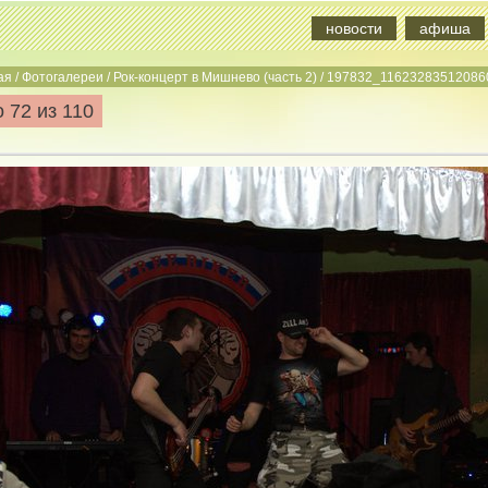
новости
афиша
ая
/
Фотогалереи
/
Рок-концерт в Мишнево (часть 2)
/
197832_11623283512086
 72 из 110