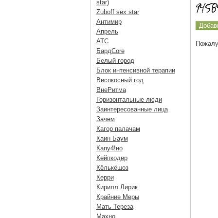
star)
Zuboff sex star
Антимир
Апрель
АТС
Пожалу
БардCore
Белый город
Блок интенсивной терапии
Високосный год
ВнеРитма
Горизонтальные люди
Заинтересованные лица
Зачем
Кагор палачам
Каин Баум
Капу4!но
Кейпкодер
Кёлькёшоз
Керри
Кирилл Лирик
Крайние Меры
Мать Тереза
Махно