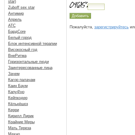
star)
Zuboff sex star
Антимир
Апрель
АТС
Пожалуйста,
зарегистрируйтесь
или
БардCore
Белый город
Блок интенсивной терапии
Високосный год
ВнеРитма
Горизонтальные люди
Заинтересованные лица
Зачем
Кагор палачам
Каин Баум
Капу4!но
Кейпкодер
Кёлькёшоз
Керри
Кирилл Лирик
Крайние Меры
Мать Тереза
Махно