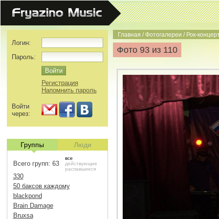
Главная
/
Фотогалереи
/
Рок-концерт
Логин:
Фото 93 из 110
Пароль:
Регистрация
Напомнить пароль
Войти
через:
Группы
Люди
все
Всего групп: 63
действующие
распавшиеся
330
50 баксов каждому
blackpond
Brain Damage
Bruxsa