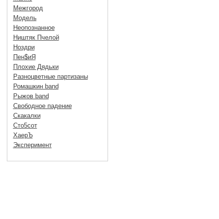
Межгород
Модель
Неопознанное
Ништяк Пчелой
Ноздри
Пен$иЯ
Плохие Дядьки
Разноцветные партизаны
Ромашкин band
Рыжов band
Свободное падение
Скакалки
Сто5сот
ХаерЪ
Эксперимент