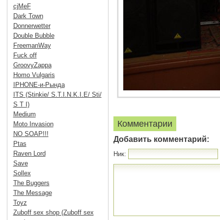
cjMeF
Dark Town
Donnerwetter
Double Bubble
FreemanWay
Fuck off
GroovyZappa
Homo Vulgaris
IPHONE-и-Рында
ITS (Stinkie/ S.T.I.N.K.I.E/ Sti/
S T I)
Medium
Комментарии
Moto Invasion
NO SOAP!!!
Добавить комментарий:
Ptas
Raven Lord
Ник:
Save
Sollex
The Buggers
The Message
Toyz
Zuboff sex shop (Zuboff sex