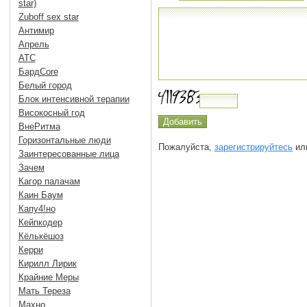
star)
Zuboff sex star
Антимир
Апрель
АТС
БардCore
Белый город
Блок интенсивной терапии
Високосный год
ВнеРитма
Горизонтальные люди
Пожалуйста,
зарегистрируйтесь
или
Заинтересованные лица
Зачем
Кагор палачам
Каин Баум
Капу4!но
Кейпкодер
Кёлькёшоз
Керри
Кирилл Лирик
Крайние Меры
Мать Тереза
Махно