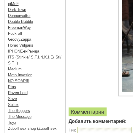
cjMeF
Dark Town
Donnerwetter
Double Bubble
FreemanWay
Fuck off
GroovyZappa
Homo Vulgaris
IPHONE-и-Рында
ITS (Stinkie/ S.T.I.N.K.I.E/ Sti/
S T I)
Medium
Moto Invasion
NO SOAP!!!
Ptas
Raven Lord
Save
Sollex
The Buggers
Комментарии
The Message
Добавить комментарий:
Toyz
Zuboff sex shop (Zuboff sex
Ник: