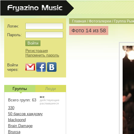
Главная
/
Фотогалереи
/
Группа Рыж
Логин:
Фото 14 из 58
Пароль:
Регистрация
Напомнить пароль
Войти
через:
Группы
Люди
все
Всего групп: 63
действующие
распавшиеся
330
50 баксов каждому
blackpond
Brain Damage
Bruxsa