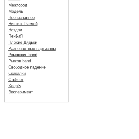
Межгород
Модель
Неопознанное
Ништяк Пчелой
Ноздри
Пен$иЯ
Плохие Дядьки
Разноцветные партизаны
Ромашкин band
Рыжов band
Свободное падение
Скакалки
Сто5сот
ХаерЪ
Эксперимент