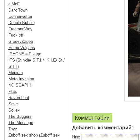
cjMeF
Dark Town
Donnerwetter
Double Bubble
FreemanWay
Fuck off
GroovyZappa
Homo Vulgaris
IPHONE-и-Рында
ITS (Stinkie/ S.T.I.N.K.I.E/ Sti/
S T I)
Medium
Moto Invasion
NO SOAP!!!
Ptas
Raven Lord
Save
Sollex
The Buggers
Комментарии
The Message
Добавить комментарий:
Toyz
Zuboff sex shop (Zuboff sex
Ник: