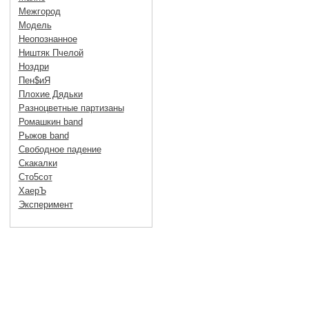
Межгород
Модель
Неопознанное
Ништяк Пчелой
Ноздри
Пен$иЯ
Плохие Дядьки
Разноцветные партизаны
Ромашкин band
Рыжов band
Свободное падение
Скакалки
Сто5сот
ХаерЪ
Эксперимент