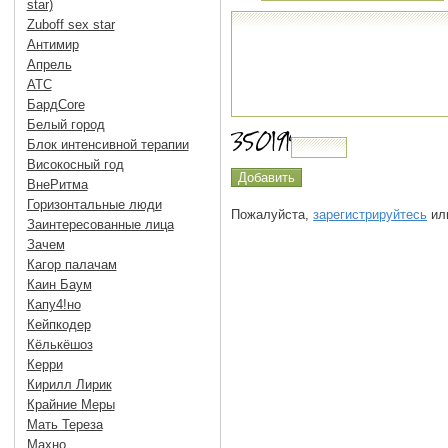
star)
Zuboff sex star
Антимир
Апрель
АТС
БардCore
Белый город
Блок интенсивной терапии
Високосный год
ВнеРитма
Горизонтальные люди
Пожалуйста,
зарегистрируйтесь
или
Заинтересованные лица
Зачем
Кагор палачам
Каин Баум
Капу4!но
Кейпкодер
Кёлькёшоз
Керри
Кирилл Лирик
Крайние Меры
Мать Тереза
Махно