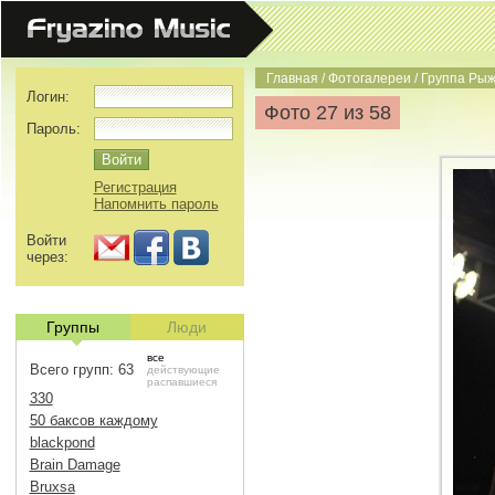
Главная
/
Фотогалереи
/
Группа Рыж
Логин:
Фото 27 из 58
Пароль:
Регистрация
Напомнить пароль
Войти
через:
Группы
Люди
все
Всего групп: 63
действующие
распавшиеся
330
50 баксов каждому
blackpond
Brain Damage
Bruxsa