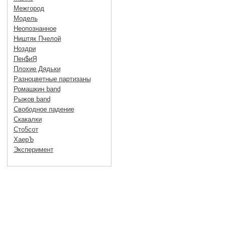
Межгород
Модель
Неопознанное
Ништяк Пчелой
Ноздри
Пен$иЯ
Плохие Дядьки
Разноцветные партизаны
Ромашкин band
Рыжов band
Свободное падение
Скакалки
Сто5сот
ХаерЪ
Эксперимент