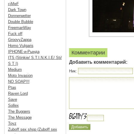
cjMeF
Dark Town
Donnerwetter
Double Bubble
FreemanWay
Fuck off
GroovyZappa
Homo Vulgaris
IPHONE-и-Рында
Комментарии
ITS (Stinkie/ S.T.I.N.K.I.E/ Sti/
Добавить комментарий:
S T I)
Medium
Ник:
Moto Invasion
NO SOAP!!!
Ptas
Raven Lord
Save
Sollex
The Buggers
The Message
Toyz
Zuboff sex shop (Zuboff sex