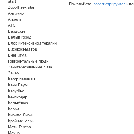
star)
Пожалуйста,
зарегистрируйтесь
или
Zuboff sex star
Антимир
Апрель
АТС
БардCore
Белый город
Блок интенсивной терапии
Високосный год
ВнеРитма
Горизонтальные люди
Заинтересованные лица
Зачем
Кагор палачам
Каин Баум
Капу4!но
Кейпкодер
Кёлькёшоз
Керри
Кирилл Лирик
Крайние Меры
Мать Тереза
Махно