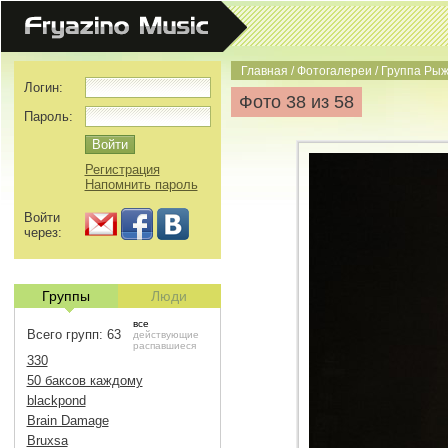
Главная
/
Фотогалереи
/
Группа Рыж
Логин:
Фото 38 из 58
Пароль:
Регистрация
Напомнить пароль
Войти
через:
Группы
Люди
все
Всего групп: 63
действующие
распавшиеся
330
50 баксов каждому
blackpond
Brain Damage
Bruxsa