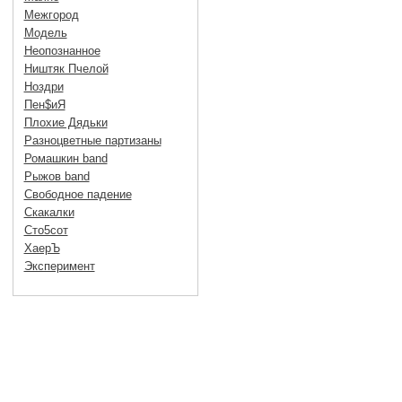
Межгород
Модель
Неопознанное
Ништяк Пчелой
Ноздри
Пен$иЯ
Плохие Дядьки
Разноцветные партизаны
Ромашкин band
Рыжов band
Свободное падение
Скакалки
Сто5сот
ХаерЪ
Эксперимент