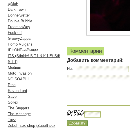
cjMeF
Dark Town
Donnerwetter
Double Bubble
FreemanWay
Fuck off
GroovyZappa
Homo Vulgaris
IPHONE-и-Рында
Комментарии
ITS (Stinkie/ S.T.I.N.K.I.E/ Sti/
Добавить комментарий:
S T I)
Medium
Ник:
Moto Invasion
NO SOAP!!!
Ptas
Raven Lord
Save
Sollex
The Buggers
The Message
Toyz
Zuboff sex shop (Zuboff sex