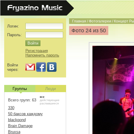
Главная
/
Фотогалереи
/
Концерт Ры
Логин:
Фото 24 из 50
Пароль:
Регистрация
Напомнить пароль
Войти
через:
Группы
Люди
все
Всего групп: 63
действующие
распавшиеся
330
50 баксов каждому
blackpond
Brain Damage
Bruxsa