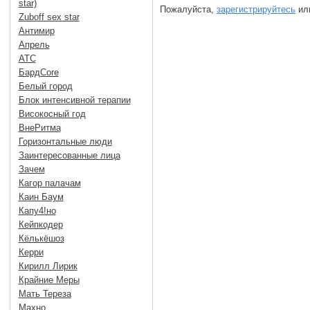
star)
Пожалуйста,
зарегистрируйтесь
или
Zuboff sex star
Антимир
Апрель
АТС
БардCore
Белый город
Блок интенсивной терапии
Високосный год
ВнеРитма
Горизонтальные люди
Заинтересованные лица
Зачем
Кагор палачам
Каин Баум
Капу4!но
Кейпкодер
Кёлькёшоз
Керри
Кирилл Лирик
Крайние Меры
Мать Тереза
Махно