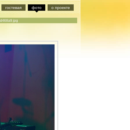
гостевая
фото
о проекте
d468a9.jpg