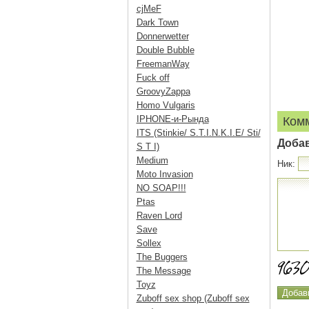
cjMeF
Dark Town
Donnerwetter
Double Bubble
FreemanWay
Fuck off
GroovyZappa
Homo Vulgaris
IPHONE-и-Рында
Ком
ITS (Stinkie/ S.T.I.N.K.I.E/ Sti/
Доба
S T I)
Medium
Ник:
Moto Invasion
NO SOAP!!!
Ptas
Raven Lord
Save
Sollex
The Buggers
The Message
Toyz
Zuboff sex shop (Zuboff sex