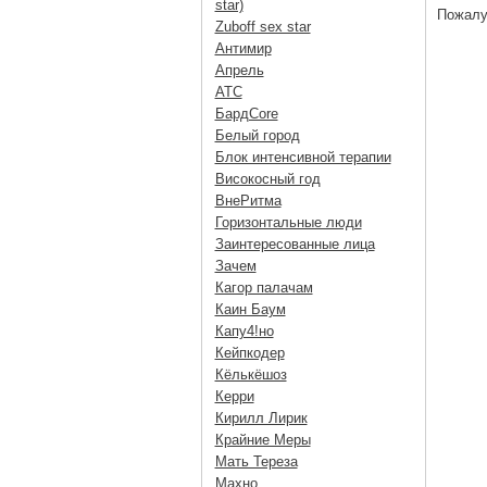
star)
Пожалу
Zuboff sex star
Антимир
Апрель
АТС
БардCore
Белый город
Блок интенсивной терапии
Високосный год
ВнеРитма
Горизонтальные люди
Заинтересованные лица
Зачем
Кагор палачам
Каин Баум
Капу4!но
Кейпкодер
Кёлькёшоз
Керри
Кирилл Лирик
Крайние Меры
Мать Тереза
Махно