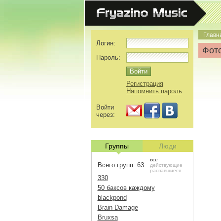
Главн
Логин:
Фото
Пароль:
Регистрация
Напомнить пароль
Войти
через:
Группы
Люди
все
Всего групп: 63
действующие
распавшиеся
330
50 баксов каждому
blackpond
Brain Damage
Bruxsa