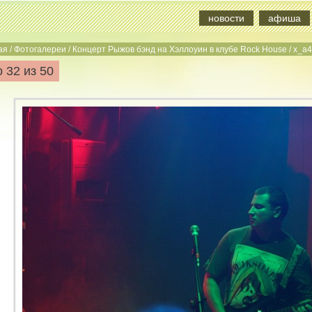
новости
афиша
ая
/
Фотогалереи
/
Концерт Рыжов бэнд на Хэллоуин в клубе Rock House
/
x_a4
 32 из 50