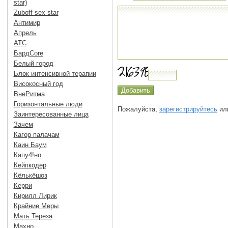
star)
Zuboff sex star
Антимир
Апрель
АТС
БардCore
Белый город
Блок интенсивной терапии
Високосный год
ВнеРитма
Горизонтальные люди
Пожалуйста,
зарегистрируйтесь
или
Заинтересованные лица
Зачем
Кагор палачам
Каин Баум
Капу4!но
Кейпкодер
Кёлькёшоз
Керри
Кирилл Лирик
Крайние Меры
Мать Тереза
Махно