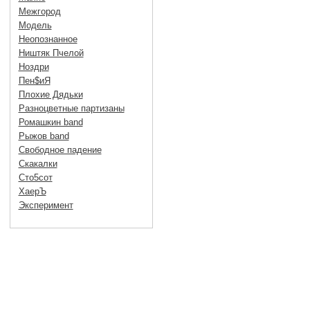
Межгород
Модель
Неопознанное
Ништяк Пчелой
Ноздри
Пен$иЯ
Плохие Дядьки
Разноцветные партизаны
Ромашкин band
Рыжов band
Свободное падение
Скакалки
Сто5сот
ХаерЪ
Эксперимент