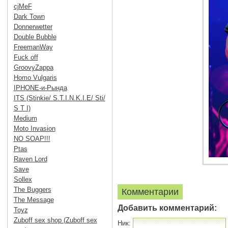
cjMeF
Dark Town
Donnerwetter
Double Bubble
FreemanWay
Fuck off
GroovyZappa
Homo Vulgaris
IPHONE-и-Рында
ITS (Stinkie/ S.T.I.N.K.I.E/ Sti/
S T I)
Medium
Moto Invasion
NO SOAP!!!
Ptas
Raven Lord
Save
Sollex
The Buggers
Комментарии
The Message
Добавить комментарий:
Toyz
Zuboff sex shop (Zuboff sex
Ник: