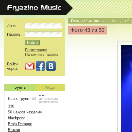
Главная
/
Фотогалереи
/
Концерт Ры
Логин:
Фото 43 из 50
Пароль:
Регистрация
Напомнить пароль
Войти
через:
Группы
Люди
все
Всего групп: 63
действующие
распавшиеся
330
50 баксов каждому
blackpond
Brain Damage
Bruxsa