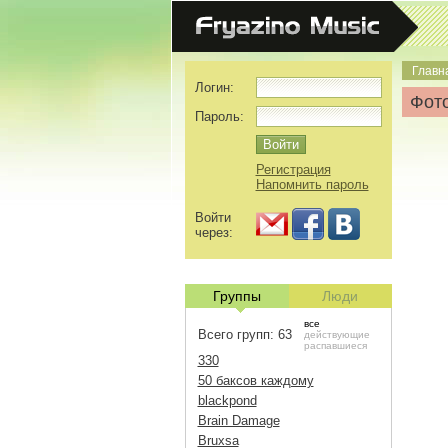
Главн
Логин:
Фото
Пароль:
Регистрация
Напомнить пароль
Войти
через:
Группы
Люди
все
Всего групп: 63
действующие
распавшиеся
330
50 баксов каждому
blackpond
Brain Damage
Bruxsa