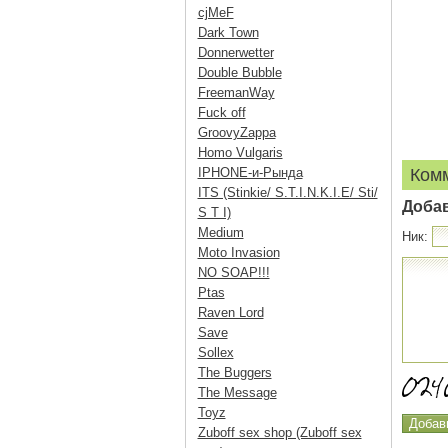
cjMeF
Dark Town
Donnerwetter
Double Bubble
FreemanWay
Fuck off
GroovyZappa
Homo Vulgaris
IPHONE-и-Рында
Ком
ITS (Stinkie/ S.T.I.N.K.I.E/ Sti/
Доба
S T I)
Medium
Ник:
Moto Invasion
NO SOAP!!!
Ptas
Raven Lord
Save
Sollex
The Buggers
The Message
Toyz
Zuboff sex shop (Zuboff sex