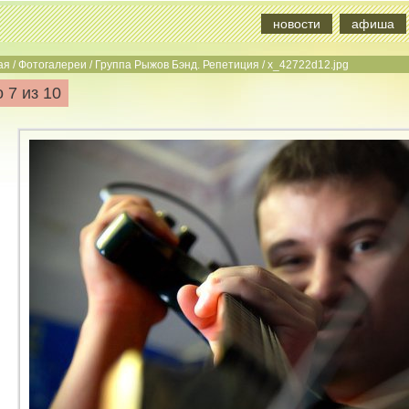
новости
афиша
ая
/
Фотогалереи
/
Группа Рыжов Бэнд. Репетиция
/
x_42722d12.jpg
 7 из 10