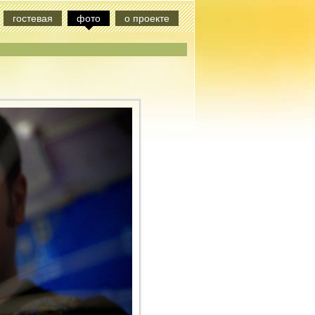
гостевая
фото
о проекте