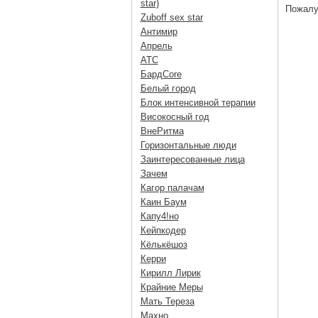
star)
Пожалу
Zuboff sex star
Антимир
Апрель
АТС
БардCore
Белый город
Блок интенсивной терапии
Високосный год
ВнеРитма
Горизонтальные люди
Заинтересованные лица
Зачем
Кагор палачам
Каин Баум
Капу4!но
Кейпкодер
Кёлькёшоз
Керри
Кирилл Лирик
Крайние Меры
Мать Тереза
Махно