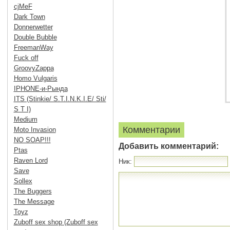
cjMeF
Dark Town
Donnerwetter
Double Bubble
FreemanWay
Fuck off
GroovyZappa
Homo Vulgaris
IPHONE-и-Рында
ITS (Stinkie/ S.T.I.N.K.I.E/ Sti/
S T I)
Medium
Комментарии
Moto Invasion
NO SOAP!!!
Добавить комментарий:
Ptas
Raven Lord
Ник:
Save
Sollex
The Buggers
The Message
Toyz
Zuboff sex shop (Zuboff sex