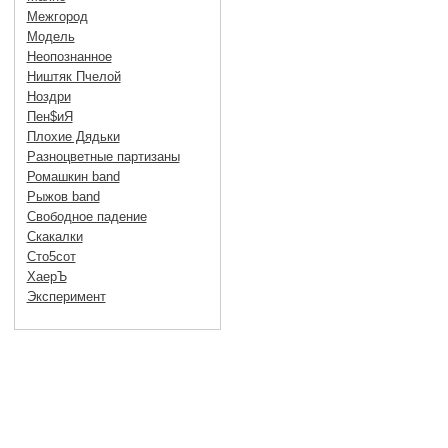
Межгород
Модель
Неопознанное
Ништяк Пчелой
Ноздри
Пен$иЯ
Плохие Дядьки
Разноцветные партизаны
Ромашкин band
Рыжов band
Свободное падение
Скакалки
Сто5сот
ХаерЪ
Эксперимент