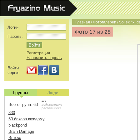
Главная
/
Фотогалереи
/
Sollex
/
x_d
Логин:
Фото 17 из 28
Пароль:
Регистрация
Напомнить пароль
Войти
через:
Группы
Люди
все
Всего групп: 63
действующие
распавшиеся
330
50 баксов каждому
blackpond
Brain Damage
Bruxsa