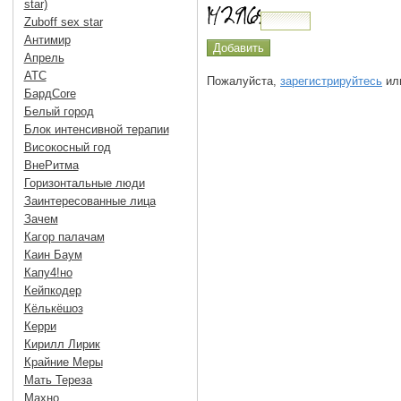
star)
Zuboff sex star
Антимир
Апрель
АТС
Пожалуйста,
зарегистрируйтесь
или
БардCore
Белый город
Блок интенсивной терапии
Високосный год
ВнеРитма
Горизонтальные люди
Заинтересованные лица
Зачем
Кагор палачам
Каин Баум
Капу4!но
Кейпкодер
Кёлькёшоз
Керри
Кирилл Лирик
Крайние Меры
Мать Тереза
Махно