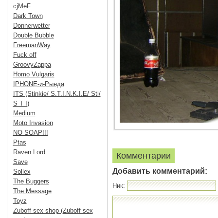
cjMeF
Dark Town
Donnerwetter
Double Bubble
FreemanWay
Fuck off
GroovyZappa
Homo Vulgaris
IPHONE-и-Рында
ITS (Stinkie/ S.T.I.N.K.I.E/ Sti/
S T I)
Medium
Moto Invasion
NO SOAP!!!
Ptas
Raven Lord
Комментарии
Save
Добавить комментарий:
Sollex
The Buggers
Ник:
The Message
Toyz
Zuboff sex shop (Zuboff sex