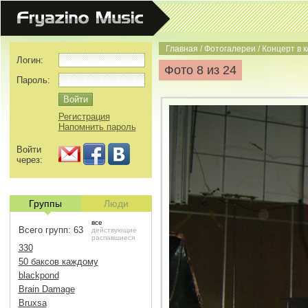
Главная
/
Фотогалереи
/
Концерт в к
Логин:
Фото 8 из 24
Пароль:
Регистрация
Напомнить пароль
Войти
через:
Группы
Люди
все
Всего групп: 63
действующие
распавшиеся
330
50 баксов каждому
blackpond
Brain Damage
Bruxsa