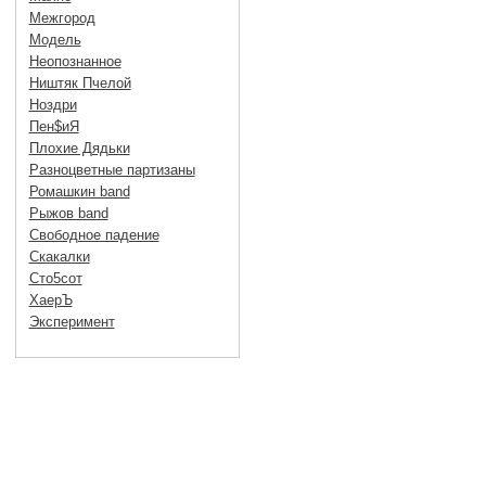
Межгород
Модель
Неопознанное
Ништяк Пчелой
Ноздри
Пен$иЯ
Плохие Дядьки
Разноцветные партизаны
Ромашкин band
Рыжов band
Свободное падение
Скакалки
Сто5сот
ХаерЪ
Эксперимент