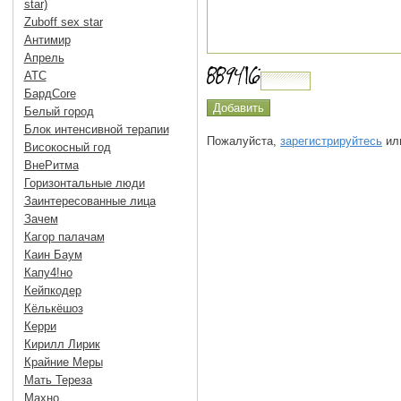
star)
Zuboff sex star
Антимир
Апрель
АТС
БардCore
Белый город
Блок интенсивной терапии
Пожалуйста,
зарегистрируйтесь
или
Високосный год
ВнеРитма
Горизонтальные люди
Заинтересованные лица
Зачем
Кагор палачам
Каин Баум
Капу4!но
Кейпкодер
Кёлькёшоз
Керри
Кирилл Лирик
Крайние Меры
Мать Тереза
Махно